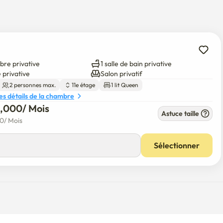
o 6007)

bre privative
1 salle de bain privative
 privative
Salon privatif
 de dommages ou de contamination.

2 personnes max.
11e étage
1 lit Queen
les détails de la chambre
qui valorise le meilleur logement et la propreté.

5,000
/ 
Mois
ie

Astuce taille
00
/ 
Mois
t à 20-30 minutes.À moins de 10 minutes de la voiture de 
Sélectionner