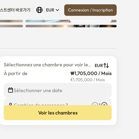
Connexion / Inscription
스트센터 바로가기
EUR
Tout afficher
 (
17
)
Sélectionnez une chambre pour voir le 
EUR
prix détaillé
À partir de
₩1,705,000 / Mois
€
1,705,000
/
Mois
Sélectionner une date
Combien de personnes ?
1
Voir les chambres