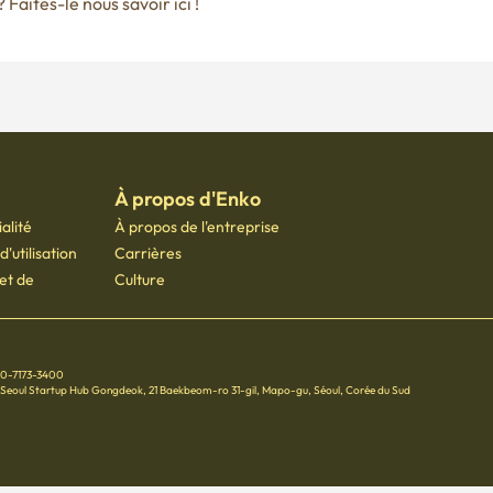
Faites-le nous savoir ici !
À propos d'Enko
alité
À propos de l'entreprise
'utilisation
Carrières
 et de
Culture
70-7173-3400
 Seoul Startup Hub Gongdeok, 21 Baekbeom-ro 31-gil, Mapo-gu, Séoul, Corée du Sud