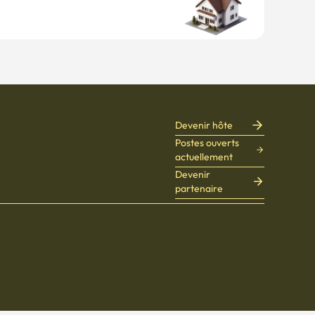
Devenir hôte
Postes ouverts
actuellement
Devenir
partenaire