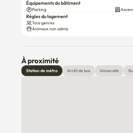
Équipements du bâtiment
Parking
Ascen
Règles du logement
Tous genres
Animaux non admis
À proximité
Station de métro
Arrêt de bus
Université
Su