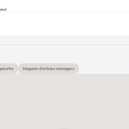
seur
pérette
Magasin d'articles ménagers