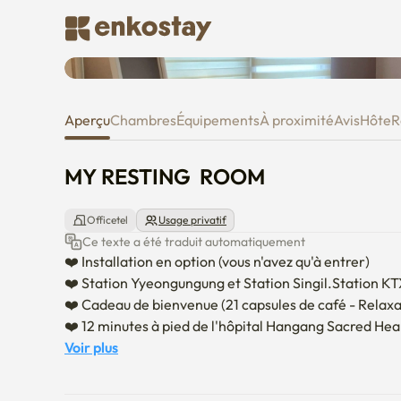
MY RESTING ROOM
Aperçu
Chambres
Équipements
À proximité
Avis
Hôte
R
MY RESTING  ROOM
Officetel
Usage privatif
Ce texte a été traduit automatiquement
❤️ Installation en option (vous n'avez qu'à entrer)

❤️ Station Yyeongungung et Station Singil.Station KTX 
❤️ Cadeau de bienvenue (21 capsules de café - Relaxat
❤️ 12 minutes à pied de l'hôpital Hangang Sacred Hear
❤️ Times Square, grand magasin de Kyeong, grand mag
Voir plus
❤️ Un lit confortable avec une literie de style hôtel 60
❤️ Parc Yeongyeongongong à 5 minutes à pied
