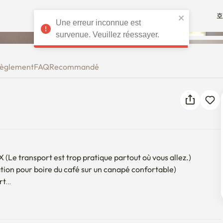
호
Une erreur inconnue est
survenue. Veuillez réessayer.
èglement
FAQ
Recommandé
(Le transport est trop pratique partout où vous allez.)

ion pour boire du café sur un canapé confortable)

t

asin de Lotte, près de Daiso


