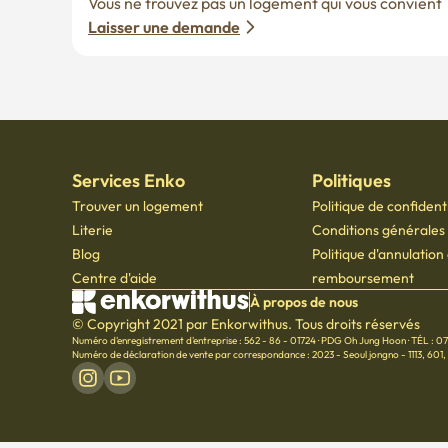
Vous ne trouvez pas un logement qui vous convient ? 
Laisser une demande
Services Enko
Politiques
Trouver un logement
Politique de confidenti
Literie
Conditions générales d
Blog
Politique d'annulation
Centre d'aide
remboursement
À propos de nous
© Copyright 2021 par Enkorwithus. Tous droits réservés
Numéro d'enregistrement d'entreprise : 562 - 86 - 01724
·
PDG Oh Jung Hoon
·
TÉL : 0
Numéro de déclaration de vente par correspondance : 2023 - Seoul jongno - 1113
,
601,