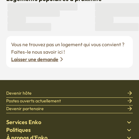
Vous ne trouvez pas un logement qui vous convient ? 
Faites-le nous savoir ici !
Laisser une demande
Devenir hôte
Postes ouverts actuellement
Devenir partenaire
Services Enko
Politiques
Trouver un logement
À propos d'Enko
Literie
Politique de confidentialité