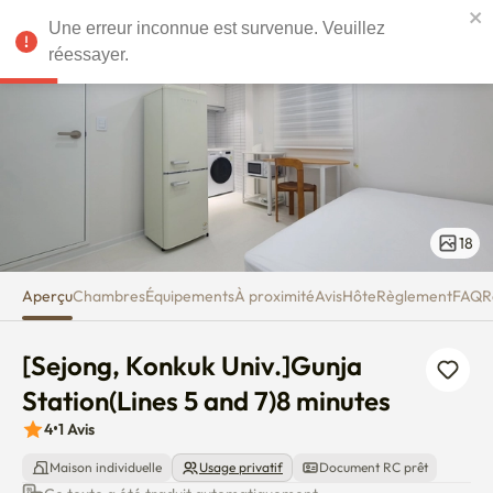
[Sejong, Konkuk Univ.]Gunja Sta
Une erreur inconnue est survenue. Veuillez
EUR
réessayer.
18
Aperçu
Chambres
Équipements
À proximité
Avis
Hôte
Règlement
FAQ
R
[Sejong, Konkuk Univ.]Gunja 
Station(Lines 5 and 7)8 minutes
4
•
1
Avis
Maison individuelle
Usage privatif
Document RC prêt