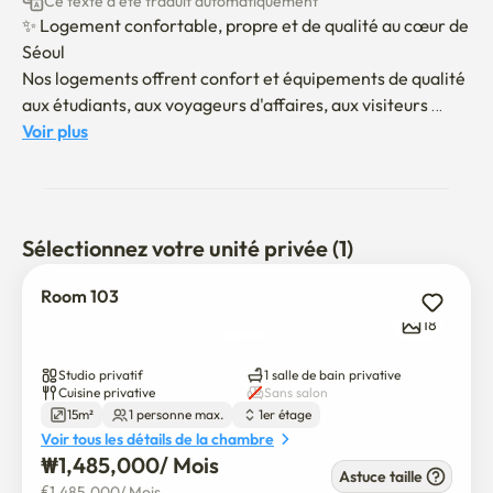
Ce texte a été traduit automatiquement
✨ Logement confortable, propre et de qualité au cœur de 
Séoul

Nos logements offrent confort et équipements de qualité 
aux étudiants, aux voyageurs d'affaires, aux visiteurs 
médicaux et aux touristes nationaux et internationaux.

Voir plus
Avec un accès rapide aux principales régions comme 
Gangnam, Jamsil, Kyeong, Kyeong University, Sejong 
University et Hanyang University, nous sommes idéals 
pour les visites touristiques, les affaires et les séjours de 
Sélectionnez votre unité privée (1)
longue durée.

Nous sommes particulièrement pratiques pour visiter 
Room 103
l'université Sejong, l'université de Cheekong et 
18
l'université d'Hanyang.

Bienvenue en Corée.

Studio privatif
1 salle de bain privative
Faites de bons souvenirs à House Stay Gunja!
Cuisine privative
Sans salon
15m²
1 personne max.
1er étage
Voir tous les détails de la chambre
₩
1,485,000
/ 
Mois
Astuce taille
€
1,485,000
/ 
Mois