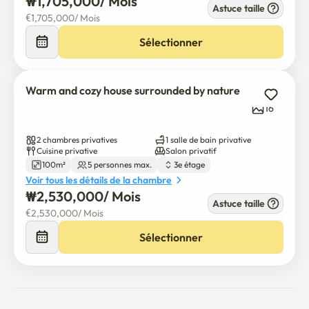
₩
1,705,000
/ 
Mois
Astuce taille
€
1,705,000
/ 
Mois
Sélectionner
Warm and cozy house surrounded by nature
16
2 chambres privatives
1 salle de bain privative
Cuisine privative
Salon privatif
100m²
5 personnes max.
3e étage
Voir tous les détails de la chambre
₩
2,530,000
/ 
Mois
Astuce taille
€
2,530,000
/ 
Mois
Sélectionner