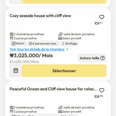
+ Nous vous serions reconnaissants de bien vouloir 
comprendre que des frais supplémentaires seront 
Cozy seaside house with cliff view
engagés lors de l'ajout de chiens ou de personnel.

17
Reposez-vous tranquillement dans un magnifique village 
2 chambres privatives
1 salle de bain privative
Cuisine privative
Salon privatif
avec vue sur la mer de Daepyeong et la falaise de Park 
140m²
8 personnes max.
2e étage
Su-jeong.

Voir tous les détails de la chambre
₩
3,025,000
/ 
Mois
Astuce taille
Bienvenue en Corée.

€
3,025,000
/ 
Mois
J'espère que vous avez beaucoup de souvenirs et de 
Sélectionner
bonnes expériences.
Peaceful Ocean and Cliff view house for relaxation
14
2 chambres privatives
1 salle de bain privative
Cuisine privative
Salon privatif