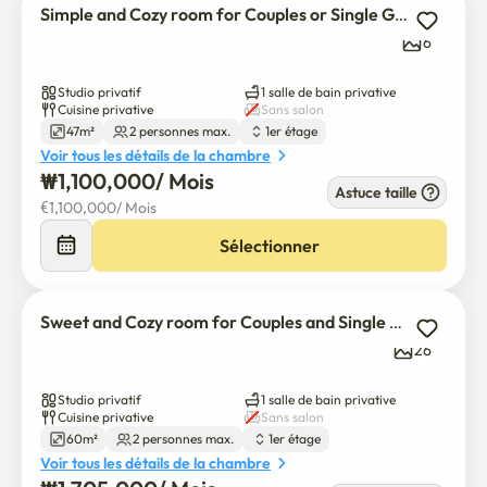
Simple and Cozy room for Couples or Single Guest
6
Studio privatif
1 salle de bain privative
Cuisine privative
Sans salon
47m²
2 personnes max.
1er étage
Voir tous les détails de la chambre
₩
1,100,000
/ 
Mois
Astuce taille
€
1,100,000
/ 
Mois
Sélectionner
Sweet and Cozy room for Couples and Single Guest
26
Studio privatif
1 salle de bain privative
Cuisine privative
Sans salon
60m²
2 personnes max.
1er étage
Voir tous les détails de la chambre