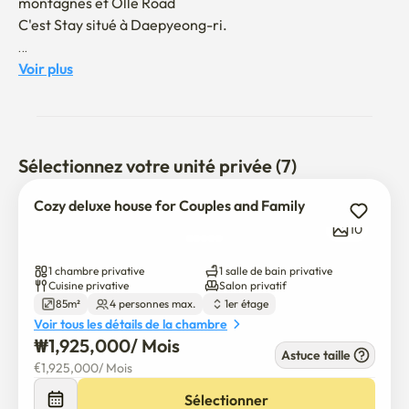
montagnes et Olle Road 

C'est Stay situé à Daepyeong-ri.

On a fini notre relooking avec un nouveau look.

Voir plus
Rester avec la nature, confortable et heureuse

Nous ferons de notre mieux pour avoir un moment de 
guérison.

Sélectionnez votre unité privée (7)
• Mer + falaise + montagne Hallasan Vue

Cozy deluxe house for Couples and Family
• Peut être accompagné d'un chien (des gros chiens sont 
10
également disponibles)

• Barbecue disponible

1 chambre privative
1 salle de bain privative
• Yard, stationnement possible dans l'espace libre de 
Cuisine privative
Salon privatif
85m²
4 personnes max.
1er étage
l'autre côté de la rue.

Voir tous les détails de la chambre
• Dépanneur, laverie à pied 5 minutes

₩
1,925,000
/ 
Mois
• Articles de toilette fournis, sèche-linge fournis

Astuce taille
€
1,925,000
/ 
Mois
• Compléter avec des ustensiles de cuisine tels que 
induction, micro-ondes et pot électrique

Sélectionner