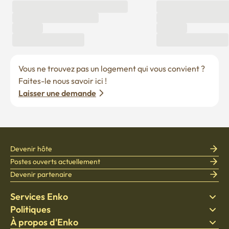
Vous ne trouvez pas un logement qui vous convient ? 
Faites-le nous savoir ici !
Laisser une demande
Devenir hôte
Postes ouverts actuellement
Devenir partenaire
Services Enko
Politiques
Trouver un logement
À propos d'Enko
Literie
Politique de confidentialité