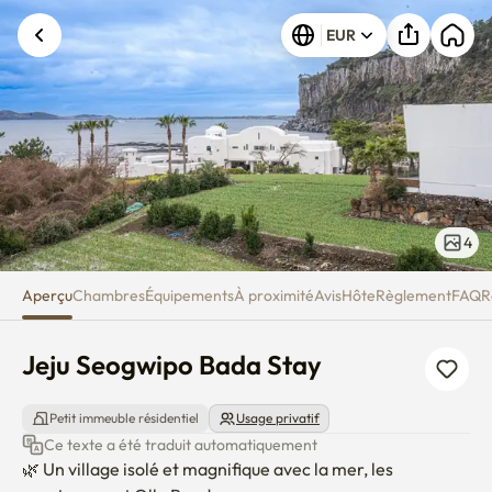
Jeju Seogwipo Bada Stay
Une erreur inconnue est survenue. Veuillez
EUR
réessayer.
4
Aperçu
Chambres
Équipements
À proximité
Avis
Hôte
Règlement
FAQ
R
Jeju Seogwipo Bada Stay
Petit immeuble résidentiel
Usage privatif
Ce texte a été traduit automatiquement
🌿 Un village isolé et magnifique avec la mer, les 