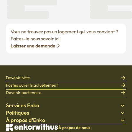
Vous ne trouvez pas un logement qui vous convient ? 
Faites-le nous savoir ici !
Laisser une demande
Devenir hôte
Postes ouverts actuellement
Devenir partenaire
Services Enko
Politiques
Trouver un logement
À propos d'Enko
Literie
Politique de confidentialité
Blog
Conditions générales d'utilisation
À propos de l'entreprise
À propos de nous