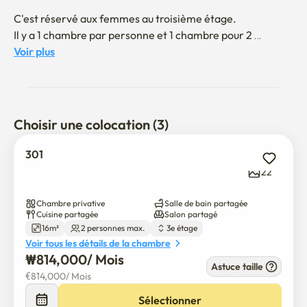
C'est réservé aux femmes au troisième étage.

Il y a 1 chambre par personne et 1 chambre pour 2 
personnes.

Voir plus
Je me sentais bien quand le logement que j'ai séjourné en 
voyage était propre.

Sur la base de cette expérience, notre hébergement 
Choisir une colocation (3)
privilégie la propreté, comme la literie de style hôtel et le 
nettoyage d'hôtel.

301
22
Tous ceux qui ont besoin de mon espace, comme les 
voyages, les voyages d'affaires et l'hébergement, s'il vous 
Chambre privative
Salle de bain partagée
plaît réserver ma maison

Cuisine partagée
Salon partagé
16m²
2 personnes max.
3e étage
Tu es toujours la bienvenue ^^

Voir tous les détails de la chambre
₩
814,000
/ 
Mois
Construction d'un dépanneur 1er étage (15 secondes à 
Astuce taille
€
814,000
/ 
Mois
pied)

3 minutes à pied d'un supermarché

Sélectionner