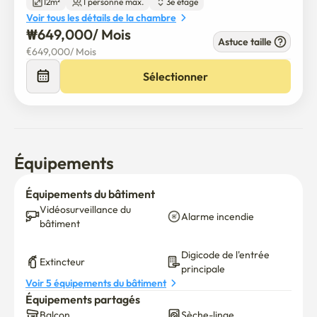
12m²
1 personne max.
3e étage
simple

Voir tous les détails de la chambre
 Il y a une chambre, une salle de bains commune et une 
₩
649,000
/ 
Mois
Astuce taille
salle de bains.

€
649,000
/ 
Mois
Sélectionner
Arrêt de bus d'une minute à l'appartement Gwang 
Myeong

10 minutes à pied de la gare de Galsan sur la ligne 1 
d'Incheon

Équipements
Seoul Metropolitan Subway Station Kyeong Ligne 1 bus 
pendant 10 minutes
Équipements du bâtiment
Vidéosurveillance du 
Alarme incendie
bâtiment
Digicode de l'entrée 
Extincteur
principale
Voir 5 équipements du bâtiment
Équipements partagés
Balcon
Sèche-linge