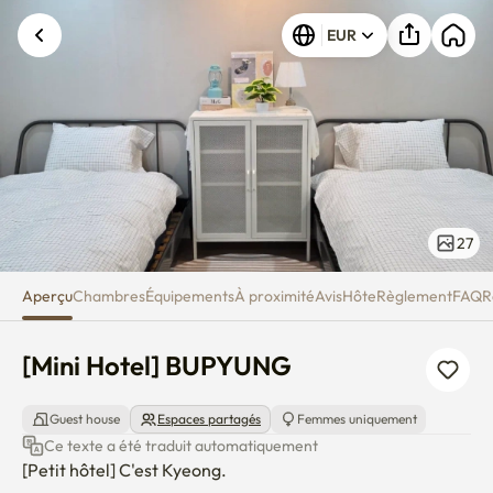
[Mini Hotel] BUPYUNG
Une erreur inconnue est survenue. Veuillez
EUR
réessayer.
27
Aperçu
Chambres
Équipements
À proximité
Avis
Hôte
Règlement
FAQ
R
[Mini Hotel] BUPYUNG
Guest house
Espaces partagés
Femmes uniquement
Ce texte a été traduit automatiquement
[Petit hôtel] C'est Kyeong.
