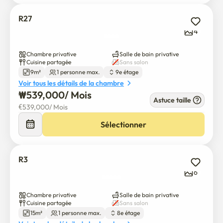
R27
4
Chambre privative
Salle de bain privative
Cuisine partagée
Sans salon
9m²
1 personne max.
9e étage
Voir tous les détails de la chambre
₩
539,000
/ 
Mois
Astuce taille
€
539,000
/ 
Mois
Sélectionner
R3
6
Chambre privative
Salle de bain privative
Cuisine partagée
Sans salon
15m²
1 personne max.
8e étage