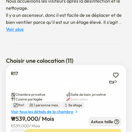
Nous accueillons les visiteurs après la désinfection et le 
nettoyage.

Il y a un ascenseur, donc il est facile de se déplacer et de 
bien ventiler parce qu'il est sur un étage élevé. Il s'agit 
d'un hébergement sûr avec des caméras de surveillance 
Voir plus
installées. 

Ramen, riz, détergent, adoucisseur, sèche-linge 
gratuitement.

Choisir une colocation (11)
Une chambre par personne et pas d'étrangers autorisés.

Il va jusqu'au huitième étage de l'ascenseur.

R17
5
C'est à 5 minutes de la gare de Sinongong.
Chambre privative
Salle de bain privative
Cuisine partagée
Sans salon
9m²
1 personne max.
8e étage
Voir tous les détails de la chambre
₩
539,000
/ 
Mois
Astuce taille
€
539,000
/ 
Mois