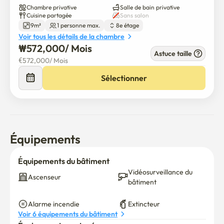
Chambre privative
Salle de bain privative
Cuisine partagée
Sans salon
9m²
1 personne max.
8e étage
Voir tous les détails de la chambre
₩
572,000
/ 
Mois
Astuce taille
€
572,000
/ 
Mois
Sélectionner
Équipements
Équipements du bâtiment
Vidéosurveillance du 
Ascenseur
bâtiment
Alarme incendie
Extincteur
Voir 6 équipements du bâtiment