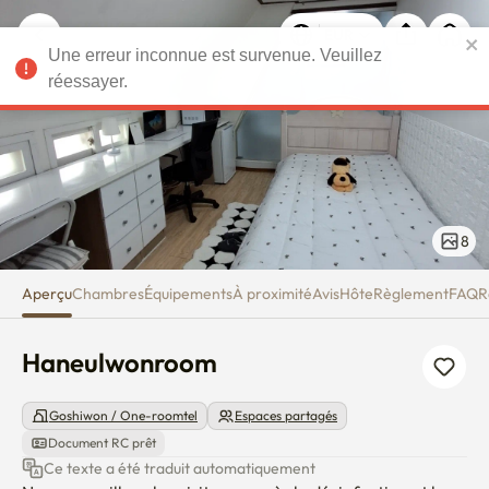
Haneulwonroom
Une erreur inconnue est survenue. Veuillez
EUR
réessayer.
8
Aperçu
Chambres
Équipements
À proximité
Avis
Hôte
Règlement
FAQ
R
Haneulwonroom
Goshiwon / One-roomtel
Espaces partagés
Document RC prêt
Ce texte a été traduit automatiquement