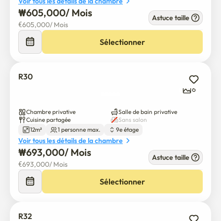
Voir tous les détails de la chambre
₩
605,000
/ 
Mois
Astuce taille
€
605,000
/ 
Mois
Sélectionner
R30
6
Chambre privative
Salle de bain privative
Cuisine partagée
Sans salon
12m²
1 personne max.
9e étage
Voir tous les détails de la chambre
₩
693,000
/ 
Mois
Astuce taille
€
693,000
/ 
Mois
Sélectionner
R32