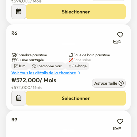
€
594,000
/ 
Mois
Sélectionner
R6
5
Chambre privative
Salle de bain privative
Cuisine partagée
Sans salon
10m²
1 personne max.
8e étage
Voir tous les détails de la chambre
₩
572,000
/ 
Mois
Astuce taille
€
572,000
/ 
Mois
Sélectionner
R9
5