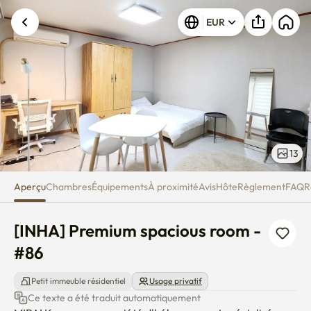
[INHA] Premium spacious room
EUR
13
Aperçu
Chambres
Équipements
À proximité
Avis
Hôte
Règlement
FAQ
R
[INHA] Premium spacious room - 
#86
Petit immeuble résidentiel
Usage privatif
Ce texte a été traduit automatiquement