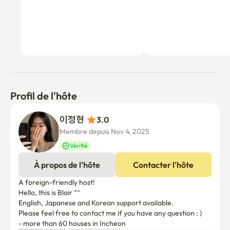
3) Transports

• 11 minutes à pied de l'université d'Inha.

• Très proche des arrêts de bus.

• De 10 à 15 minutes en bus jusqu'à la gare Juan; les bus 
roulent toutes les 5 minutes environ.
Profil de l'hôte
이정현 
3.0
Membre depuis Nov 4, 2025
Vérifié
À propos de l'hôte
Contacter l'hôte
A foreign-friendly host!

Hello, this is Blair ^^

English, Japanese and Korean support available. 

Please feel free to contact me if you have any question : ) 

- more than 60 houses in Incheon