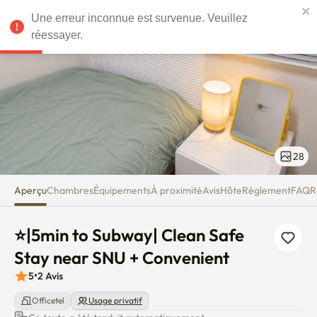
⭐|5min to Subway| Clean Safe 
Une erreur inconnue est survenue. Veuillez
EUR
réessayer.
28
Aperçu
Chambres
Équipements
À proximité
Avis
Hôte
Règlement
FAQ
R
⭐|5min to Subway| Clean Safe 
Stay near SNU + Convenient
5
•
2
Avis
Officetel
Usage privatif