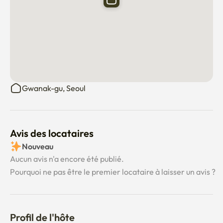
7. Avertissez immédiatement l'hôte de tout dommage ou 
problème.

8. Seuls les clients inscrits peuvent séjourner la nuit.

9. 🍳 Veuillez vous abstenir de cuisiner et de manger des 
Gwanak-gu, Seoul
aliments à forte odeur, comme le poisson et la viande, à 
l'intérieur.

Bienvenue à Mynest !
Avis des locataires
Nouveau
Aucun avis n'a encore été publié.
Pourquoi ne pas être le premier locataire à laisser un avis ?
Profil de l'hôte