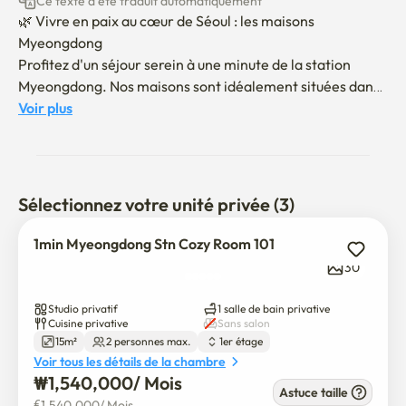
Ce texte a été traduit automatiquement
🌿 Vivre en paix au cœur de Séoul : les maisons 
Myeongdong

Profitez d'un séjour serein à une minute de la station 
Myeongdong. Nos maisons sont idéalement situées dans 
une rue calme, offrant un environnement stable et 
Voir plus
confortable à ceux qui cherchent plus qu'un endroit où 
dormir.

📍 Emplacement privilégié et connectivité

Sélectionnez votre unité privée (3)
1-min à pied de la rue Myeongdong : accès sans effort aux 
lignes de métro 2 et 4.

1min Myeongdong Stn Cozy Room 101
Centre d'affaires : Voyage facile à l'hôtel de ville, à 
30
Jongno et à Syeong.

Vie à Séoul: Profitez des meilleurs restaurants et 
Studio privatif
1 salle de bain privative
shopping que Myeong-dong a à offrir, juste à votre porte.

Cuisine privative
Sans salon
15m²
2 personnes max.
1er étage
Voir tous les détails de la chambre
🏠 Spécialisé dans les séjours de longue durée

₩
1,540,000
/ 
Mois
Calme et calme: Situé à l'écart des principaux bruits de 
Astuce taille
€
1,540,000
/ 
Mois