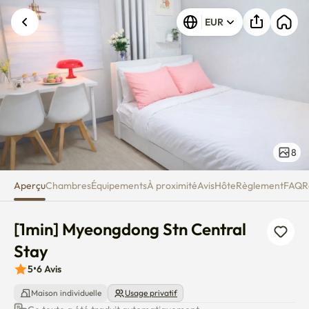
[1min] Myeongdong Stn Central
Une erreur inconnue est survenue. Veuillez
EUR
réessayer.
8
Aperçu
Chambres
Équipements
À proximité
Avis
Hôte
Règlement
FAQ
R
[1min] Myeongdong Stn Central 
Stay
5
•
6
Avis
Maison individuelle
Usage privatif