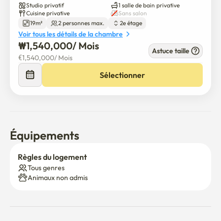
Studio privatif
1 salle de bain privative
서의 긴 여정을 준비하는 분들을 위한 최적의 단기 임대 주거지입니
Cuisine privative
Sans salon
다.

19m²
2 personnes max.
2e étage
Voir tous les détails de la chambre
📍 완벽한 위치와 편리한 생활

₩
1,540,000
/ 
Mois
Astuce taille
초역세권: 4호선 명동역에서 도보 1분 거리로 서울 어디든 빠르게 
€
1,540,000
/ 
Mois
연결됩니다.

Sélectionner
직주근접: 시청, 종로, 을지로 등 주요 업무 지구와 인접하여 출퇴근
이 매우 용이합니다.

풍부한 인프라: 주변의 다양한 맛집과 쇼핑 시설을 내 집 앞마당처
럼 누릴 수 있습니다.

Équipements
🏠 장기 투숙객을 위한 특별한 혜택

프라이빗한 정숙함: 번화가에서 한 블록 벗어난 골목에 위치해 장기 
Règles du logement
체류에도 조용하고 쾌적합니다.

Tous genres
장기 숙박 할인: 30박 이상 투숙 시 10% 특별 할인 혜택을 제공하여 
Animaux non admis
경제적인 서울 살이가 가능합니다.

철저한 관리: 14박 이상의 고객들을 위해 세심하게 관리되는 4개의 
유닛을 운영하고 있습니다.
