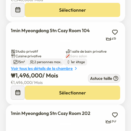
shopping, parfait pour se reposer et se concentrer.

Rabais exclusifs : Une réduction de 10% est offerte pour 
Sélectionner
les séjours de plus de 30 nuits.

Gestion professionnelle : Conçu pour des séjours de plus 
de 14 nuits pour une vie quotidienne stable.

1min Myeongdong Stn Cozy Room 104
26
⚠️ Avis important

Exploitée comme une entreprise de location et non 
Studio privatif
1 salle de bain privative
Cuisine privative
Sans salon
comme un service d'hébergement.

15m²
2 personnes max.
1er étage
La literie et les produits d'hygiène personnelle ne sont 
Voir tous les détails de la chambre
pas fournis, mais nous pouvons vous mettre en relation 
₩
1,496,000
/ 
Mois
Astuce taille
avec une société de location si nécessaire.

€
1,496,000
/ 
Mois
Sélectionner
🌿 서울 도심 속 고요한 안식처, 명동 홈즈 (Myeongdong 
1min Myeongdong Stn Cozy Room 202
Homes)

30
명동의 활기찬 중심부에서 단 1분, 하지만 소음에서는 멀어진 고요
한 주거 공간을 만나보세요. 비즈니스 출장, 병원 방문, 혹은 서울에