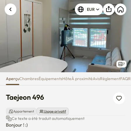
Taejeon 496
EUR
7
Aperçu
Chambres
Équipements
Hôte
À proximité
Avis
Règlement
FAQ
R
Taejeon 496
Appartement
Usage privatif
Ce texte a été traduit automatiquement
Bonjour ! :)
