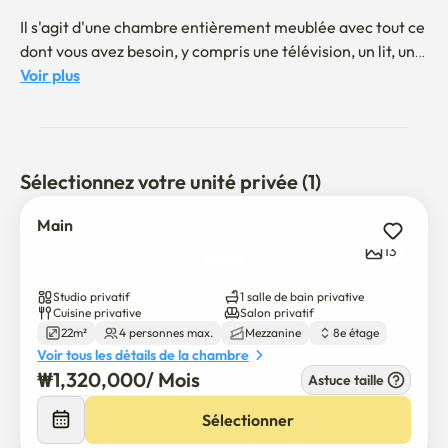
Il s'agit d'une chambre entièrement meublée avec tout ce 
dont vous avez besoin, y compris une télévision, un lit, une 
table à manger, un canapé et une connexion Wi-Fi haut 
Voir plus
débit. Vous pouvez également profiter de Netflix et 
YouTube pendant votre séjour.

Il dispose d'un loft (duplex), offrant un espace confortable 
Sélectionnez votre unité privée (1)
et bien séparé.

Main
La propriété est gérée directement par l'hôte, en veillant 
13
à ce qu'elle soit toujours en parfait état et propre.

Studio privatif
1 salle de bain privative
Occupation standard : 2 personnes (Héberge jusqu'à 4 
Cuisine privative
Salon privatif
22m²
4 personnes max.
Mezzanine
8e étage
personnes maximum)

Voir tous les détails de la chambre
₩
1,320,000
/ 
Mois
Astuce taille
실내 흡연 금지

퇴실 시 간단한 정리 및 분리수거

Sélectionner
입퇴실 시간 조율 가능
