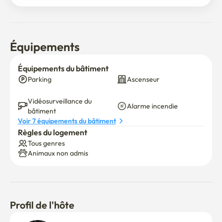
반려동물 출입금지

자세한 내용은 문의주시면 친절히 답변드리겠습니다.

Équipements
엘레베이터 있음

주차가능

Équipements du bâtiment
깨끗한 환경

Parking
Ascenseur
주변에 마트가 있음

Vidéosurveillance du 
Alarme incendie
bâtiment
주변에 편의점 있음

Voir 7 équipements du bâtiment
주변에 다이소 있음

Règles du logement
역까지 걸어서 7분

Tous genres
버스정류장 걸어서 1분
Animaux non admis
Profil de l'hôte