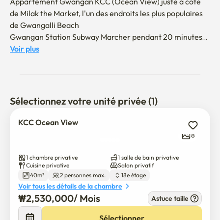
Appartement Gwangan KCC (Ocean View) juste à côté 
de Milak the Market, l'un des endroits les plus populaires 
de Gwangalli Beach

Gwangan Station Subway Marcher pendant 20 minutes

Mobilier complet

Voir plus
Règlement mensuel des frais de gestion (basé sur la 
facture)
Sélectionnez votre unité privée (1)
KCC Ocean View
8
1 chambre privative
1 salle de bain privative
Cuisine privative
Salon privatif
40m²
2 personnes max.
18e étage
Voir tous les détails de la chambre
₩
2,530,000
/ 
Mois
Astuce taille
Sélectionner