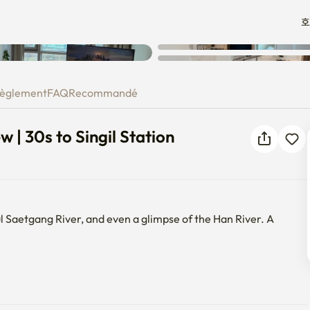
호
Une erreur inconnue est
ew | 30s to Singil Station
survenue. Veuillez réessayer.
èglement
FAQ
Recommandé
| 30s to Singil Station
l Saetgang River, and even a glimpse of the Han River. A 