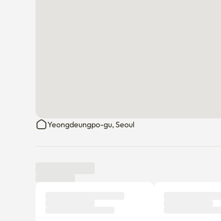
쾌적하고 편안한 이용을 위해 협조 부탁드립니다. 감사합니다 
- 1호선,5호선 신길역 도보 30초

- 5호선,9호선 여의도역 도보 7분

- 여의도 공원 도보5분, 샛강 공원 도보 1분

- 여의도 더현대백화점  차량 5분

- 영등포 타임스퀘어 차량 5분

- 홍대입구역 15분

- 시청역 15분

- 광화문역 15분

- 고속터미널역 20분

- 서울역 12분

Yeongdeungpo-gu, Seoul
- 김포공항역 25분
Avis des locataires
Nouveau
Aucun avis n'a encore été publié.
Pourquoi ne pas être le premier locataire à laisser un 