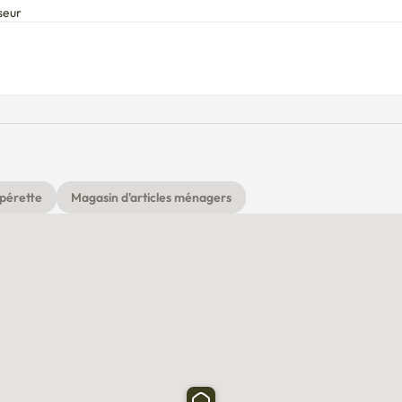
seur
re or appliances

and comfortable stay. Thank you! 😊

pérette
Magasin d'articles ménagers
바랍니다

)
