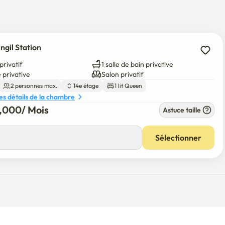
ngil Station
privatif
1 salle de bain privative
 privative
Salon privatif
2 personnes max.
14e étage
1 lit Queen
les détails de la chambre
8,000
/ 
Mois
Astuce taille
00
/ 
Mois
o!

Sélectionner