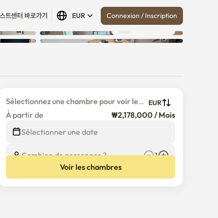
Connexion / Inscription
스트센터 바로가기
EUR
Tout afficher
 (
9
)
Sélectionnez une chambre pour voir le 
EUR
prix détaillé
À partir de
₩2,178,000 / Mois
€
2,178,000
/
Mois
Sélectionner une date
Combien de personnes ?
1
Voir les chambres