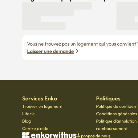
Vous ne trouvez pas un logement qui vous convient ? 
Laisser une demande
Services Enko
Politiques
Trouver un logement
Politique de confidenti
Literie
Conditions générales d
Blog
Politique d'annulation
Centre d'aide
remboursement
À propos de nous
© Copyright 2021 par Enkorwithus. Tous droits réservés
Numéro d'enregistrement d'entreprise : 562 - 86 - 01724
·
PDG Oh Jung Hoon
·
TÉL : 0
Numéro de déclaration de vente par correspondance : 2023 - Seoul jongno - 1113
,
601,