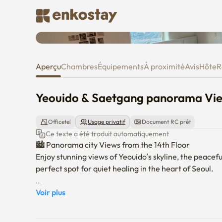
Yeouido & Saetgang panorama Vi
Aperçu
Chambres
Équipements
À proximité
Avis
Hôte
R
Yeouido & Saetgang panorama View 
Officetel
Usage privatif
Document RC prêt
Ce texte a été traduit automatiquement
🏙️ Panorama city Views from the 14th Floor

Enjoy stunning views of Yeouido’s skyline, the peacefu
perfect spot for quiet healing in the heart of Seoul.

🚇 Fast Access, Central Location

Voir plus
· 1-min walk to Singil Station (Lines 1 & 5)

· 7-min walk to Yeouido Station (Lines 5 & 9)
