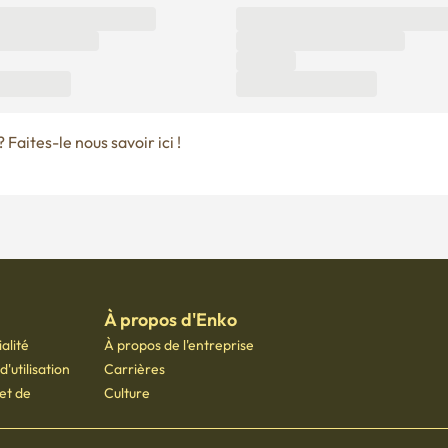
Faites-le nous savoir ici !
À propos d'Enko
alité
À propos de l'entreprise
'utilisation
Carrières
 et de
Culture
70-7173-3400
 Seoul Startup Hub Gongdeok, 21 Baekbeom-ro 31-gil, Mapo-gu, Séoul, Corée du Sud