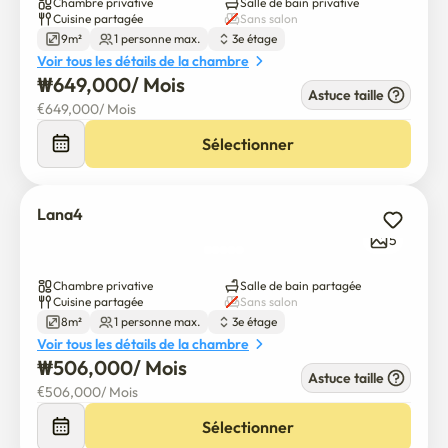
Chambre privative
Salle de bain privative
	12. Aucun inconvénient même pour les utilisateurs de 
Cuisine partagée
Sans salon
mini-chambres – 3 toilettes communes sont disponibles!
9m²
1 personne max.
3e étage
Voir tous les détails de la chambre
₩
649,000
/ 
Mois
Astuce taille
€
649,000
/ 
Mois
Sélectionner
Lana4
5
Chambre privative
Salle de bain partagée
Cuisine partagée
Sans salon
8m²
1 personne max.
3e étage
Voir tous les détails de la chambre
₩
506,000
/ 
Mois
Astuce taille
€
506,000
/ 
Mois
Sélectionner