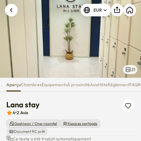
Lana stay
EUR
21
Aperçu
Chambres
Équipements
À proximité
Avis
Hôte
Règlement
FAQ
R
Lana stay
4
•
2
Avis
Goshiwon / One-roomtel
Espaces partagés
Document RC prêt
Ce texte a été traduit automatiquement