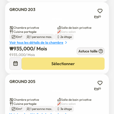
GROUND 203
6
Chambre privative
Salle de bain privative
Cuisine partagée
Sans salon
10m²
1 personne max.
2e étage
Voir tous les détails de la chambre
₩
935,000
/ 
Mois
Astuce taille
€
935,000
/ 
Mois
Sélectionner
GROUND 205
6
Chambre privative
Salle de bain privative
Cuisine partagée
Sans salon
10m²
1 personne max.
3e étage