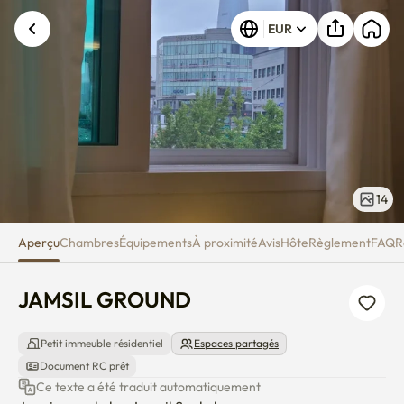
JAMSIL GROUND
Une erreur inconnue est survenue. Veuillez
EUR
réessayer.
14
Aperçu
Chambres
Équipements
À proximité
Avis
Hôte
Règlement
FAQ
R
JAMSIL GROUND
Petit immeuble résidentiel
Espaces partagés
Document RC prêt
Ce texte a été traduit automatiquement