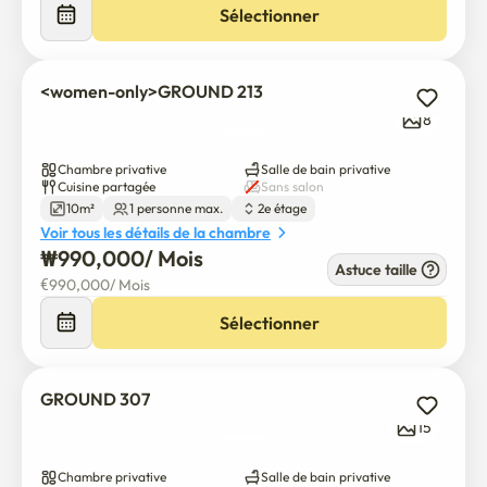
Sélectionner
<women-only>GROUND 213
8
Chambre privative
Salle de bain privative
Cuisine partagée
Sans salon
10m²
1 personne max.
2e étage
Voir tous les détails de la chambre
₩
990,000
/ 
Mois
Astuce taille
€
990,000
/ 
Mois
Sélectionner
GROUND 307
15
Chambre privative
Salle de bain privative