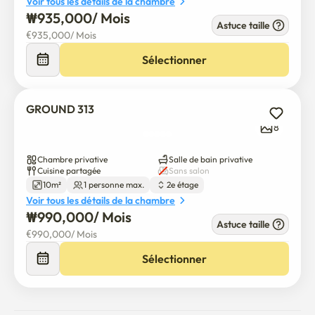
Voir tous les détails de la chambre
₩
935,000
/ 
Mois
Astuce taille
€
935,000
/ 
Mois
Sélectionner
GROUND 313
8
Chambre privative
Salle de bain privative
Cuisine partagée
Sans salon
10m²
1 personne max.
2e étage
Voir tous les détails de la chambre
₩
990,000
/ 
Mois
Astuce taille
€
990,000
/ 
Mois
Sélectionner