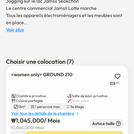
Jogging sur le lac Jamsil Seokchon

Le centre commercial Jamsil Lotte marche

Tous les appareils électroménagers et les meubles sont 
en place.

Sécurité avec les caméras de surveillance et les serrures 
Voir plus
de porte

une nouvelle ouverture

Pratique pour se déplacer entre Jamsil et Gangnam

Choisir une colocation (7)
1 min à pied jusqu'à la station Seokchon Gobun (ligne 9)

20 min en transport en commun jusqu'à COEX

<women only> GROUND 210
10 min en transport en commun jusqu'à la gare de 
11
Seokchon (ligne 8)

Chambre privative
Salle de bain privative
*Les appels téléphoniques ne sont pas autorisés tard le 
Cuisine partagée
Sans salon
13m²
1 personne max.
3e étage
soir.

Voir tous les détails de la chambre
*Les visiteurs ne sont pas autorisés.
₩
1,045,000
/ 
Mois
Astuce taille
€
1,045,000
/ 
Mois