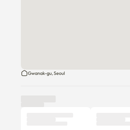
mètres avant d'arriver à l'hôtel)

Ligne 2 Station Sillim et 2 arrêts

* École d'information industrielle de Séoul, 5515 Sorti
pont Samsung

   Bureau de Gangwang-gu no 6512 no 6515 École d'inf
pied

     Ça prend environ 23 minutes.

Tu ne peux pas te garer au dortoir.

1 200 wons sont disponibles pour les parkings publics
*Je vous recommande de prendre un taxi si vous ave
Gwanak-gu, Seoul