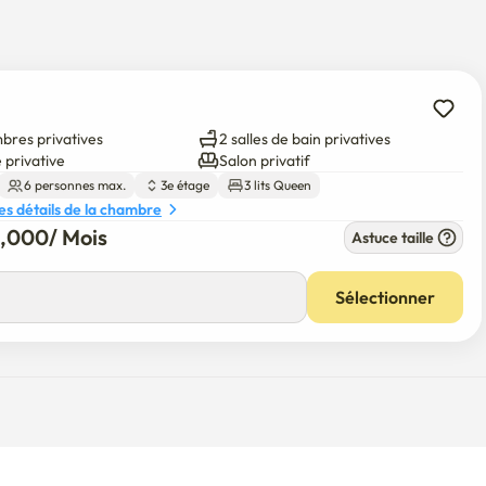
 réservé que de 14 à 28 nuits.***

bres privatives
2 salles de bain privatives
car il est proche de la gare de Sillim

 privative
Salon privatif
6 personnes max.
3e étage
3 lits Queen
san Mountain.

les détails de la chambre
0,000
/ 
Mois
Astuce taille
anquille

Sélectionner
ts locaux.



ire à chaussures sous le côté gauche.)

de personnes (avec retrait immédiat en cas de violation)
