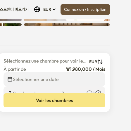
Connexion / Inscription
스트센터 바로가기
EUR
Tout afficher
 (
18
)
#
Sélectionnez une chambre pour voir le 
EUR
prix détaillé
À partir de
₩1,980,000 / Mois
Sélectionner une date
Combien de personnes ?
1
Voir les chambres