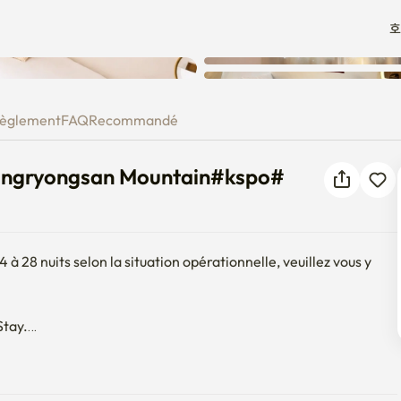
호
Cheongryongsan Mountain#kspo
èglement
FAQ
Recommandé
eongryongsan Mountain#kspo#
 28 nuits selon la situation opérationnelle, veuillez vous y 
tay.

d'affaires peuvent tous rester confortables.

fortable et une atmosphère calme.
