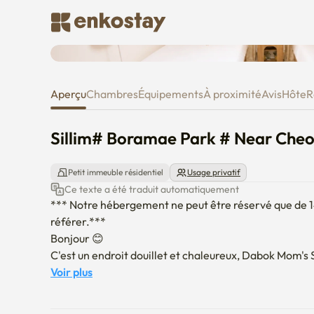
Sillim# Boramae Park # Near 
Aperçu
Chambres
Équipements
À proximité
Avis
Hôte
R
Sillim# Boramae Park # Near Ch
Petit immeuble résidentiel
Usage privatif
Ce texte a été traduit automatiquement
*** Notre hébergement ne peut être réservé que de 14 à
référer.***

Bonjour 😊

C'est un endroit douillet et chaleureux, Dabok Mom's S
2 chambres abordables, 3 lits queen, 2 salles de bains

Voir plus
C'est un endroit où la famille, les amis et les voyages 
Soulager la fatigue des voyages dans une literie con