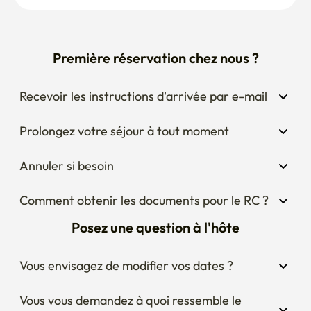
✅ Ne jetez jamais de lingettes mouillées, de nourriture ou 
de vomi de lavabo. Vous pourriez être facturé pour les 
réparations.

Première réservation chez nous ?
✅ Veuillez mettre les déchets dans un sac à volume et les 
Recevoir les instructions d'arrivée par e-mail
séparer dans un sac de collecte séparé. Tu peux mettre du 
gaspillage alimentaire dans un sac alimentaire.
Prolongez votre séjour à tout moment
Annuler si besoin
Comment obtenir les documents pour le RC ?
Posez une question à l'hôte
Vous envisagez de modifier vos dates ?
Vous vous demandez à quoi ressemble le 