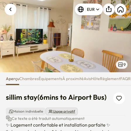
sillim stay(6mins to Airport Bus)
EUR
9
Aperçu
Chambres
Équipements
À proximité
Avis
Hôte
Règlement
FAQ
R
sillim stay(6mins to Airport Bus)
Maison individuelle
Usage privatif
Ce texte a été traduit automatiquement
✨ Logement confortable et installation parfaite ✨
