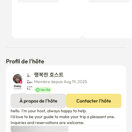
(Gangneung, Daejeon, Daegu, Busan. le côté courant)

Terminal Nambu ~>21 minutes

Terminal d'autobus express de Banpo → 50 minutes

Gare de Séoul → 40 minutes

Profil de l'hôte
Veuillez enlever vos chaussures sur le porche avant et les 
utiliser à l'intérieur du logement.

행복한 호스트 
Membre depuis Aug 19, 2025
✅ Les baskets ne sont pas jetables, alors s'il vous plaît ne 
Vérifié
les portez qu'à l'intérieur. Restez à l'intérieur !

À propos de l'hôte
Contacter l'hôte
✅ Il n'est pas possible de cuisiner à l'intérieur des 
hello. I'm your host, always happy to help.

aliments odorants ou huileux.

I'd love to be your guide to make your trip a pleasant one.

Assurez-vous de le laver après une cuisson simple en F.

Inquiries and reservations are welcome.