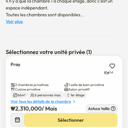
Il n'y a que la chambre 1 à chaque étage, donc c'est un 
espace indépendant.

Toutes les chambres sont disponibles.

Vous pouvez ouvrir la porte de l'extérieur, mais vous 
Voir plus
pouvez entrer en toute sécurité.

Double structure de porte sans se soucier de l'isolation 
acoustique!

2 places de stationnement (une voiture légère seulement)

Sélectionnez votre unité privée (1)
Le jeu de société est terminé.

Pray
✨ Meilleur emplacement ✨

12
Vous pouvez aller à Gangnam Station et à l'université de 
Kyeong en 20-30 minutes.

2 chambres privatives
1 salle de bain privative
Dépanneur de CU 1 minute | BBQ Poulet 1 minute 
Cuisine privative
Salon privatif
66m²
6 personnes max.
1er étage
Blanchisserie 3 minutes 

Voir tous les détails de la chambre
₩
2,310,000
/ 
Mois
Astuce taille
✨ Plaisir intelligent ✨

Visionnez Smart TV & Netflix, Disney+ Gratuit

Sélectionner
Wi-Fi gratuit
