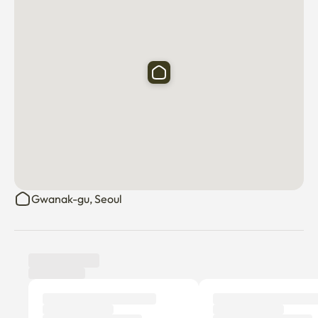
Gangnam, complexe sportif, Jamsil Lotte World → Ligne 
230 minutes

Yeongju, Yeongju-dong → 40 minutes

Palais Gyeonggung, village de Bukchon Hanok, Jongno → 
50 minutes

Myeong-dong, tour Namsan, marché de Myeong-dong → 
40 minutes

Gwanak-gu, Seoul
Dongmun (DDP), marché Gwangjang, gare de Séoul → 
40 minutes

Yeyeong, rivière Han → 20 minutes

🎉🎆 Aller dans les provinces 🤗🤗
