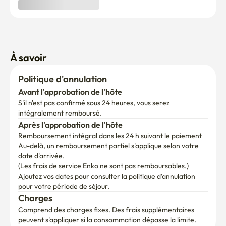
✅ Voix ou bruits après 12 heures

Si vous recevez une plainte, vous serez libéré sans 
remboursement.

✅ Des caméras de surveillance sont installées devant la 
À savoir
porte d'entrée pour vérifier la sécurité et le personnel, et 
des frais supplémentaires peuvent être engagés si vous 
Politique d'annulation
entrez dans la pièce qui ne correspond pas au nombre de 
Avant l'approbation de l'hôte
personnes.

S'il n'est pas confirmé sous 24 heures, vous serez 
intégralement remboursé.
Pour les visiteurs simples qui ne restent pas, le coût 
Après l'approbation de l'hôte
supplémentaire est de 25 000 wons par personne.

Remboursement intégral dans les 24 h suivant le paiement
Au-delà, un remboursement partiel s'applique selon votre 
✅ Interdiction de fumer à l'intérieur et dans les maisons 
date d'arrivée.

(immediate expulsion et amende de 300 000 wons pour 
(Les frais de service Enko ne sont pas remboursables.)
avoir fumé à l'intérieur)

Ajoutez vos dates pour consulter la politique d'annulation 
pour votre période de séjour.
Assurez-vous de fumer dehors !

Charges
Comprend des charges fixes. Des frais supplémentaires 
✅ Interdit aux animaux domestiques

peuvent s'appliquer si la consommation dépasse la limite.