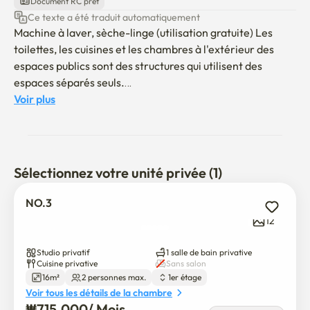
Document RC prêt
Ce texte a été traduit automatiquement
Machine à laver, sèche-linge (utilisation gratuite) Les 
toilettes, les cuisines et les chambres à l'extérieur des 
espaces publics sont des structures qui utilisent des 
espaces séparés seuls.

C'est un environnement calme qui convient à l'étude. Il y a 
Voir plus
une caméra de surveillance sur la porte d'entrée, donc la 
sécurité est possible.

Sélectionnez votre unité privée (1)
Interdiction de fumer (fumer à l'extérieur du portail)

Aucune fête (Gardez un espace tranquille)

NO.3
12
L'immeuble est situé sur une colline, il y a donc quelques 
Studio privatif
1 salle de bain privative
escaliers.

Cuisine privative
Sans salon
16m²
2 personnes max.
1er étage
Il y a une fenêtre, mais il n'y a pas de vue car l'avant est 
Voir tous les détails de la chambre
bloqué. 

₩
715,000
/ 
Mois