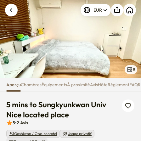
5 mins to Sungkyunkwan Univ Ni
EUR
Une erreur inconnue est survenue. Veuillez
réessayer.
8
Aperçu
Chambres
Équipements
À proximité
Avis
Hôte
Règlement
FAQ
R
5 mins to Sungkyunkwan Univ 
Nice located place
5
•
2
Avis
Goshiwon / One-roomtel
Usage privatif