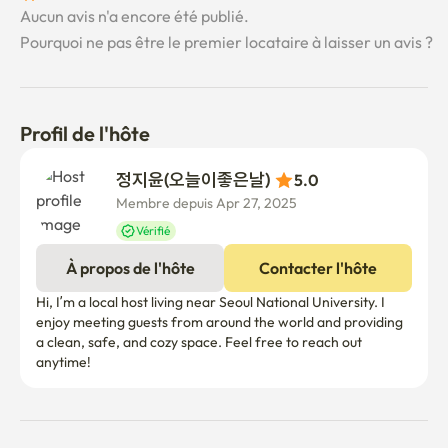
Aucun avis n'a encore été publié.
8. Seuls les clients inscrits peuvent séjourner la nuit.

Pourquoi ne pas être le premier locataire à laisser un avis ?
Bienvenue à Mynest !
Profil de l'hôte
정지윤(오늘이좋은날) 
5.0
Membre depuis Apr 27, 2025
Vérifié
À propos de l'hôte
Contacter l'hôte
Hi, I’m a local host living near Seoul National University. I 
enjoy meeting guests from around the world and providing 
a clean, safe, and cozy space. Feel free to reach out 