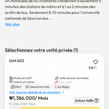
Un immeuble de 40 chambres cohabitant à seulement 5 
minutes des stations de métro et à 1 ou 2 minutes des 
arrêts de bus. Seulement 8-10 minutes pour l'université 
nationale de Séoul en bus. 

Votre chambre est calme, lumineuse, sûre et dispose d'un 
Voir plus
lit queen size de luxe de qualité hôtelière. 

> Bienvenue dans votre nouvelle maison près de 
l'Université nationale de Séoul!

Sélectionnez votre unité privée (1)
Ce studio lumineux et confortable est situé entre la gare 
Unit 602
SNU et la gare de Bongcheon (ligne 2), ce qui facilite 
21
l'accès au centre-ville de Séoul, Gangnam et Hongdae.

Studio privatif
1 salle de bain privative
🛋 Entièrement meublé avec :

Cuisine privative
Sans salon
23m²
1 personne max.
6e étage
Voir tous les détails de la chambre
Lit, bureau, chaise, garde-robe

₩
1,386,000
/ 
Mois
Astuce taille
€
1,386,000
/ 
Mois
Wi-Fi haut débit et climatiseur
