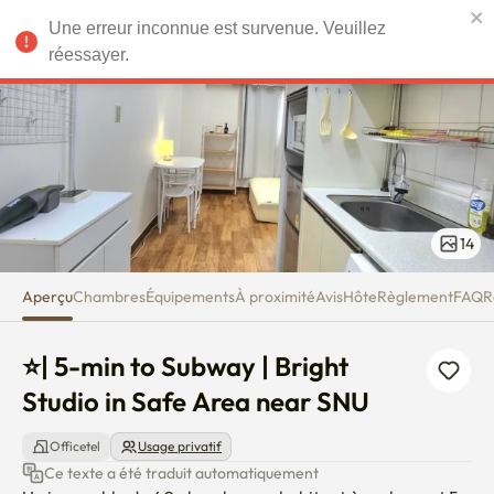
⭐| 5-min to Subway | Bright St
Une erreur inconnue est survenue. Veuillez
EUR
réessayer.
14
Aperçu
Chambres
Équipements
À proximité
Avis
Hôte
Règlement
FAQ
R
⭐| 5-min to Subway | Bright 
Studio in Safe Area near SNU
Officetel
Usage privatif
Ce texte a été traduit automatiquement