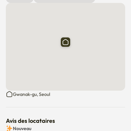
1. On ne fume pas dans la pièce.

2. Pas de fête ou de musique forte. S'il vous plaît, 
respectez les voisins.

3. Pas d'animaux.

4. Veuillez séparer vos déchets (recyclage et déchets 
généraux).

5. Gardez la chambre propre et rangée pendant votre 
séjour.

Gwanak-gu, Seoul
6. Check-in : après 15h / Check-out : avant 11h.

7. Avertissez immédiatement l'hôte de tout dommage ou 
Avis des locataires
problème.

Nouveau