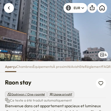
Raon stay
EUR
4
Aperçu
Chambres
Équipements
À proximité
Avis
Hôte
Règlement
FAQ
R
Raon stay
Goshiwon / One-roomtel
Usage privatif
Ce texte a été traduit automatiquement
Bienvenue dans cet appartement spacieux et lumineux 