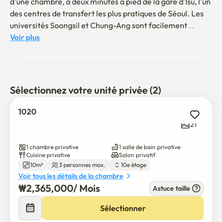
d'une chambre, à deux minutes à pied de la gare d'Isu, l'un 
des centres de transfert les plus pratiques de Séoul. Les 
universités Soongsil et Chung-Ang sont facilement 
accessibles en métro. Avec un accès pratique à 
Voir plus
Gangnam, Myeongdong, Dongungung, et un bus 
d'aéroport menant directement à l'aéroport 
international d'Incheon devant l'appartement, tout est 
parfaitement relié.
Sélectionnez votre unité privée (2)
1020
21
1 chambre privative
1 salle de bain privative
Cuisine privative
Salon privatif
10m²
3 personnes max.
10e étage
Voir tous les détails de la chambre
₩
2,365,000
/ 
Mois
Astuce taille
Sélectionner