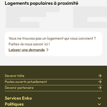
Logements populaires à proximité
Vous ne trouvez pas un logement qui vous convient ? 
Faites-le nous savoir ici !
Laisser une demande
Devenir hôte
Postes ouverts actuellement
Devenir partenaire
Services Enko
Politiques
Trouver un logement