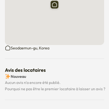
d'actions # EmbarquementMaison #Sinchon #Université 
Ewha #Université Sogang #Université Hongik # Étudier à 
l'étranger Corée
Seodaemun-gu, Korea
Avis des locataires
Nouveau
Aucun avis n'a encore été publié.
Pourquoi ne pas être le premier locataire à laisser un avis ?