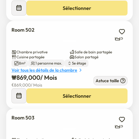
d'Incheon (environ 1 heure)

Sélectionner
• 2 min à pied jusqu'à Sinong Main Street

🛏 Chambres privées entièrement meublées

Room 502
• Entreposage super lit simple avec matelas haut de 
5
gamme

• Bureau et chaise pour l'étude

Chambre privative
Salle de bain partagée
Cuisine partagée
Salon partagé
• Garde-robe

8m²
1 personne max.
5e étage
• Feux de bureau DEL

Voir tous les détails de la chambre
• Couverture de matelas

₩
869,000
/ 
Mois
Astuce taille
• Une poubelle.

€
869,000
/ 
Mois
Sélectionner
🍳 Cuisine partagée entièrement équipée

• Réfrigérateurs

• Cuisinière à riz

Room 503
• Micro-ondes

5
• grille-pain

• Bouilloire électrique
