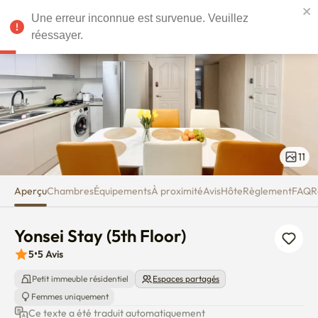
Yonsei Stay (5th Floor)
EUR
Une erreur inconnue est survenue. Veuillez
réessayer.
11
Aperçu
Chambres
Équipements
À proximité
Avis
Hôte
Règlement
FAQ
R
Yonsei Stay (5th Floor)
5
•
5
Avis
Petit immeuble résidentiel
Espaces partagés
Femmes uniquement
Ce texte a été traduit automatiquement