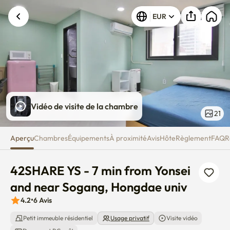
42SHARE YS - 7 min from Yonse
EUR
Vidéo de visite de la chambre
21
Aperçu
Chambres
Équipements
À proximité
Avis
Hôte
Règlement
FAQ
R
42SHARE YS - 7 min from Yonsei 
and near Sogang, Hongdae univ
4.2
•
6
Avis
Petit immeuble résidentiel
Usage privatif
Visite vidéo