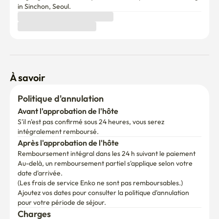
in Sinchon, Seoul. 
1. Toits disponibles

2. Espace commun disponible au 1er étage

3. L'immeuble a un ascenseur.

Enregistrement : après 15 heures

Départ : avant 11 h.

À savoir
*Notre équipe de nettoyage arrivera rapidement à 11h00 
pour commencer l'entretien et la préparation de la salle. 
Politique d'annulation
Par conséquent, indépendamment des politiques de la 
Avant l'approbation de l'hôte
plate-forme ou de toute autre circonstance, la salle sera 
S'il n'est pas confirmé sous 24 heures, vous serez 
considérée comme officiellement vérifiée après 11h00 et 
intégralement remboursé.
les opérations/entretien se poursuivront en conséquence. 
Après l'approbation de l'hôte
Le présent avis sert de déclaration finale.
Remboursement intégral dans les 24 h suivant le paiement
Au-delà, un remboursement partiel s'applique selon votre 
date d'arrivée.

(Les frais de service Enko ne sont pas remboursables.)
Ajoutez vos dates pour consulter la politique d'annulation 
pour votre période de séjour.
Charges