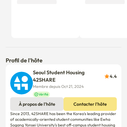
Chambre normale (17~19m²) caractéristiques de la 
chambre :

1. Un frigo, un micro-ondes.

2. Garde-robe, table, chaise, matelas

3. Wifi, verrouillage numérique de la porte

Non compris :

1. Kitchenette : Cuisine complète (ustensiles de cuisine 
fournis) sur le toit, partagée entre les locataires

2. Laveuse : Laveuse & sécheuse disponible sur le toit, 
Profil de l'hôte
libre d'utilisation (détecteurs non fournis)

Seoul Student Housing 
4.4
*Chambre de luxe (5ème et 6ème étage) avec 
42SHARE
kitchenette, lave-linge dans l'appartement

Membre depuis Oct 21, 2024
*La literie est installée dans chaque chambre (Pillow avec 
Vérifié
couverture, couverture avec couverture et matelas inclus)

À propos de l'hôte
Contacter l'hôte
✨ Renseignements supplémentaires

Since 2013, 42SHARE has been the Korea's leading provider 
of academically-oriented student communities like Ewha 
Caractéristiques du bâtiment :

Sogang Yonsei University's best off-campus student housing 