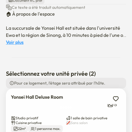
Document RC prêt
Ce texte a été traduit automatiquement
🏠 À propos de l'espace

La succursale de Yonsei Hall est située dans l'université 
Ewa et la région de Sinong, à 10 minutes à pied de l'une ou 
l'autre des universités.

Voir plus
Le Yonsei Hall dispose de deux types de chambres : 
chambre normale et chambre Premium, entièrement 
meublée.

Sélectionnez votre unité privée (2)
Toutes les chambres sont réservées aux personnes 
Pour ce logement, l'étage sera attribué par l'hôte.
seules.

Yonsei Hall Deluxe Room
Nous exploitons l'ensemble du bâtiment, et l'état, la 
13
conception, la taille et la structure de la pièce sont les 
mêmes que ceux décrits sur les photos. Il est impossible 
Studio privatif
1 salle de bain privative
de gérer chaque pièce, donc nous mettons chaque partie 
Cuisine privative
Sans salon
de la pièce.

22m²
1 personne max.