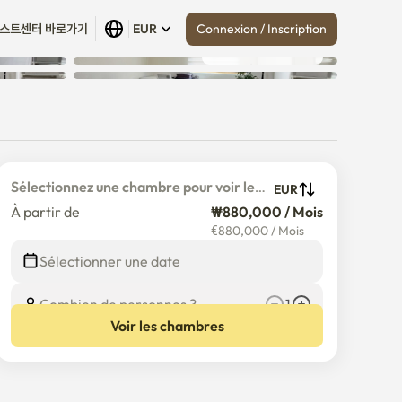
Connexion / Inscription
스트센터 바로가기
EUR
Tout afficher
 (
17
)
Sélectionnez une chambre pour voir le 
EUR
prix détaillé
À partir de
₩880,000 / Mois
€
880,000
/
Mois
Sélectionner une date
Combien de personnes ?
1
Voir les chambres