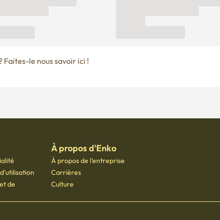
Faites-le nous savoir ici !
À propos d'Enko
alité
À propos de l'entreprise
'utilisation
Carrières
 et de
Culture
70-7173-3400
 Seoul Startup Hub Gongdeok, 21 Baekbeom-ro 31-gil, Mapo-gu, Séoul, Corée du Sud