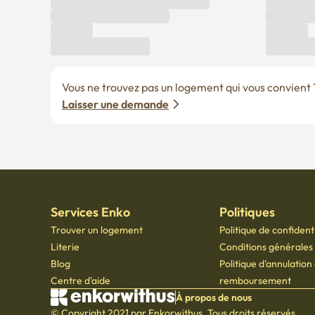
Vous ne trouvez pas un logement qui vous convient ? 
Laisser une demande
Services Enko
Politiques
Trouver un logement
Politique de confidenti
Literie
Conditions générales d
Blog
Politique d'annulation
Centre d'aide
remboursement
À propos de nous
© Copyright 2021 par Enkorwithus. Tous droits réservés
Numéro d'enregistrement d'entreprise : 562 - 86 - 01724
·
PDG Oh Jung Hoon
·
TÉL : 0
Numéro de déclaration de vente par correspondance : 2023 - Seoul jongno - 1113
,
601,