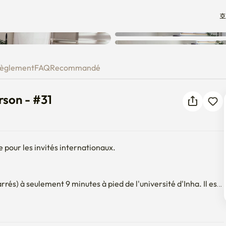
호
Une erreur inconnue est
 person - #31
survenue. Veuillez réessayer.
èglement
FAQ
Recommandé
rson - #31
pour les invités internationaux.

s) à seulement 9 minutes à pied de l'université d'Inha. Il est 
ants et dépanneurs, tandis que l'intérieur lui-même reste très 