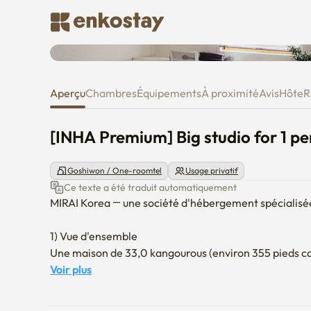
[INHA Premium] Big studio for 1
Aperçu
Chambres
Équipements
À proximité
Avis
Hôte
R
[INHA Premium] Big studio for 1 pe
Goshiwon / One-roomtel
Usage privatif
Ce texte a été traduit automatiquement
MIRAI Korea — une société d'hébergement spécialisée 
1) Vue d'ensemble

Une maison de 33,0 kangourous (environ 355 pieds carré
situé au cœur du campus, entouré de nombreux restaur
Voir plus
calme.
