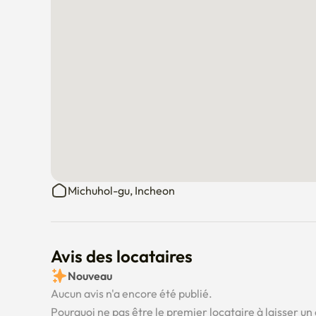
• De 10 à 15 minutes en bus jusqu'à la gare Juan; les b
Michuhol-gu, Incheon
Avis des locataires
Nouveau
Aucun avis n'a encore été publié.
Pourquoi ne pas être le premier locataire à laisser un 