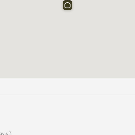
us roulent toutes les 5 minutes environ.
avis ?