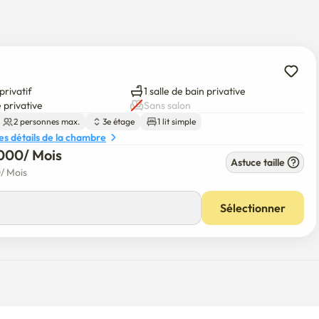
isine séparée, une véranda et des toilettes, avec un lit 
et calme. Deux personnes peuvent rester sans supplément.

sonne d'autre – exclusivement pour vous ou vos amis.

privatif
1 salle de bain privative
té d'Inha, donc la région est généralement sécuritaire et vous 
 privative
Sans salon
2 personnes max.
3e étage
1 lit simple
les détails de la chambre
000
/ 
Mois
Astuce taille
0
/ 
Mois
Sélectionner