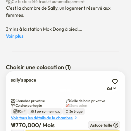
Ce texte a été traduit automatiquement
C'est la chambre de Sally, un logement réservé aux 
femmes. 

3mins à la station Mok Dong à pied.

Voir plus
La chambre dispose d'une salle de bains de base, d'un 
lave-linge, d'un sèche-linge, d'un climatiseur, d'un 
réfrigérateur, d'un micro-ondes, etc. 

Choisir une colocation (1)
Tous les appareils ménagers et les meubles sont installés.

sally's space
Logement de qualité réservé aux femmes. 

12
S'il vous plaît, utilisez-le beaucoup.
Chambre privative
Salle de bain privative
Cuisine partagée
Sans salon
10m²
1 personne max.
3e étage
Voir tous les détails de la chambre
₩
770,000
/ 
Mois
Astuce taille