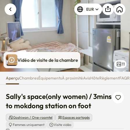
Sally's space(only women) / 3m
EUR
Vidéo de visite de la chambre
11
Aperçu
Chambres
Équipements
À proximité
Avis
Hôte
Règlement
FAQ
R
Sally's space(only women) / 3mins 
to mokdong station on foot
Goshiwon / One-roomtel
Espaces partagés
Femmes uniquement
Visite vidéo