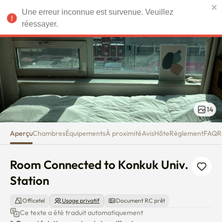
Room Connected to Konkuk Univ
Une erreur inconnue est survenue. Veuillez
EUR
réessayer.
14
Aperçu
Chambres
Équipements
À proximité
Avis
Hôte
Règlement
FAQ
R
Room Connected to Konkuk Univ. 
Station
Officetel
Usage privatif
Document RC prêt
Ce texte a été traduit automatiquement