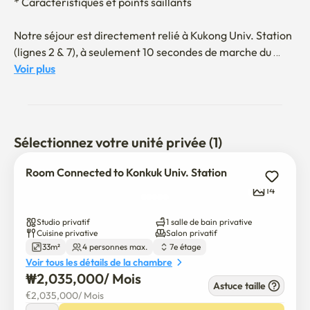
* Caractéristiques et points saillants

Notre séjour est directement relié à Kukong Univ. Station 
(lignes 2 & 7), à seulement 10 secondes de marche du 
métro.

Voir plus
Le quartier regorge de commodités – grands magasins, 
Daiso, Olive Young, cinémas, cafés et restaurants 
populaires – pour que vous puissiez facilement profiter du 
shopping et des loisirs.

Sélectionnez votre unité privée (1)
Que vous voyagiez ou restiez à long terme, nous avons 
préparé un espace confortable pour que vous vous sentiez 
Room Connected to Konkuk Univ. Station
chez vous.

14
*Règlement de la Chambre

Studio privatif
1 salle de bain privative
Cuisine privative
Salon privatif
33m²
4 personnes max.
7e étage
Ne fumez pas dans la pièce, s'il vous plaît.

Voir tous les détails de la chambre
₩
2,035,000
/ 
Mois
Évitez les fêtes ou le bruit fort.

Astuce taille
€
2,035,000
/ 
Mois