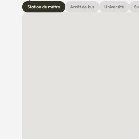
Station de métro
Arrêt de bus
Université
Su