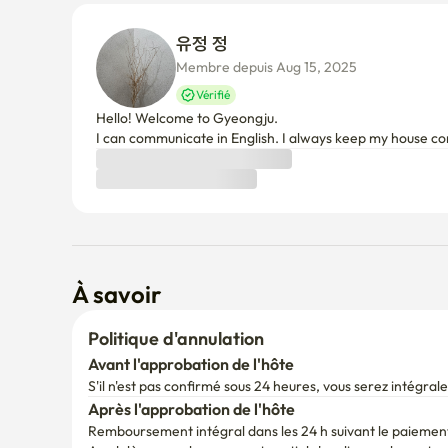
Hello! Welcome to Gyeongju.

À savoir
Politique d'annulation
Avant l'approbation de l'hôte
S'il n'est pas confirmé sous 24 heures, vous serez intégr
Après l'approbation de l'hôte
Remboursement intégral dans les 24 h suivant le paiemen
Au-delà, un remboursement partiel s'applique selon votre d
(Les frais de service Enko ne sont pas remboursables.)
Ajoutez vos dates pour consulter la politique d'annulation 