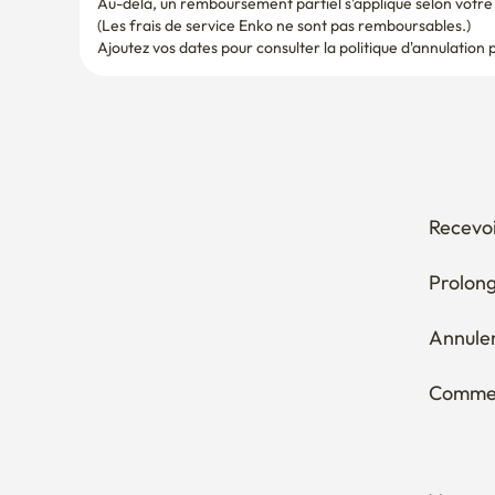
Recevoi
Prolong
Annuler
Comment
Vous en
Vous vo
logeme