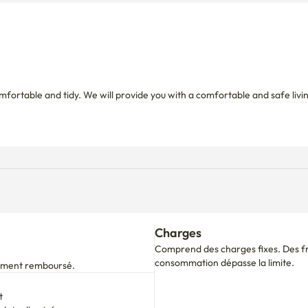
Charges
Comprend des charges fixes. Des fra
consommation dépasse la limite.
alement remboursé.
t
ate d'arrivée.

pour votre période de séjour.