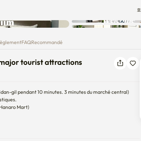
호
o major tourist attractions
èglement
FAQ
Recommandé
ajor tourist attractions
dan-gil pendant 10 minutes. 3 minutes du marché central)

stiques.

Hanaro Mart)

ndroit à partager avec d'autres invités. 
