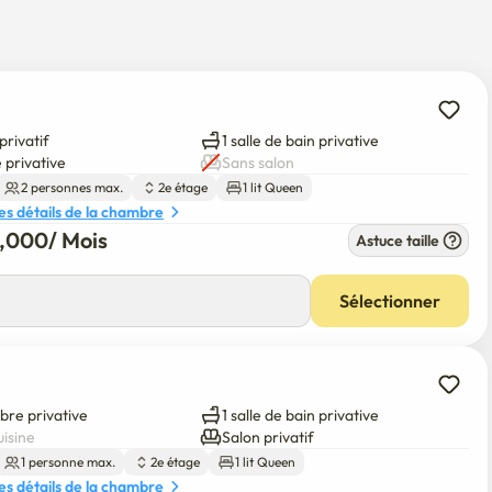
e l'immeuble.

 fournie.

privatif
1 salle de bain privative
 privative
Sans salon
2 personnes max.
2e étage
1 lit Queen
les détails de la chambre
sselle comme des pots, des poêles à frire, des assiettes, des 
0,000
/ 
Mois
Astuce taille
es machines à laver au réfrigérateur.

n nettoyant moussant, d'une brosse à dents, d'un dentifrice, 
Sélectionner
référer.

 de personnes, et si vous êtes pris au-delà du nombre de 
bre privative
1 salle de bain privative
rs gardez ceci à l'esprit.-
uisine
Salon privatif
1 personne max.
2e étage
1 lit Queen
les détails de la chambre