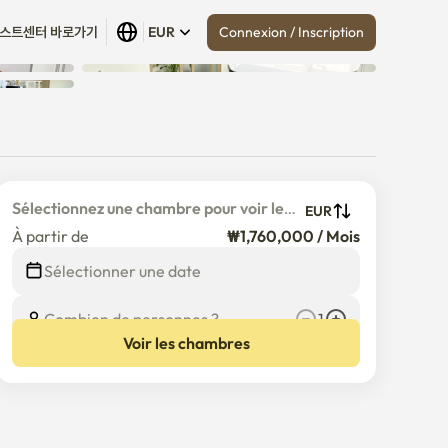
Connexion / Inscription
스트센터 바로가기
EUR
Tout afficher
 (
4
)
Sélectionnez une chambre pour voir le 
EUR
prix détaillé
À partir de
₩1,760,000 / Mois
Sélectionner une date
Combien de personnes ?
1
Voir les chambres