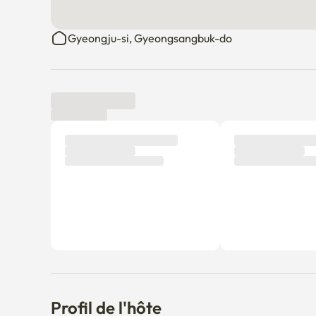
Gyeongju-si, Gyeongsangbuk-do
Avis des locataires
Nouveau
Aucun avis n'a encore été publié.
Pourquoi ne pas être le premier locataire à laisser un 
Profil de l'hôte
유정 정
Membre depuis Aug 15, 2025
Vérifié