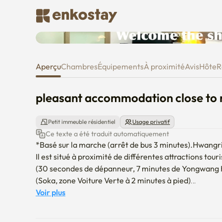
pleasant accommodation close t
Aperçu
Chambres
Équipements
À proximité
Avis
Hôte
R
pleasant accommodation close to m
Petit immeuble résidentiel
Usage privatif
Ce texte a été traduit automatiquement
*Basé sur la marche (arrêt de bus 3 minutes).Hwangri
Il est situé à proximité de différentes attractions touri
(30 secondes de dépanneur, 7 minutes de Yongwang 
(Soka, zone Voiture Verte à 2 minutes à pied)

Voir plus
*En tant que concept de deux chambres, il n'y a pas d'e
(Espace public x) Pleine utilisation
