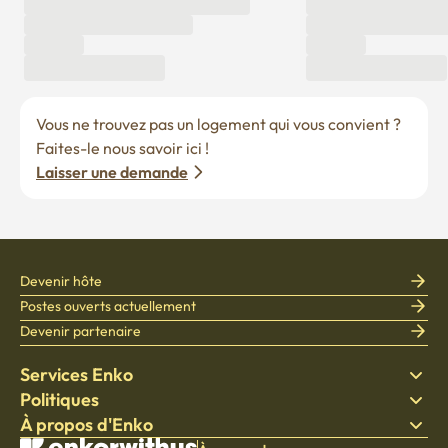
Vous ne trouvez pas un logement qui vous convient ? 
Faites-le nous savoir ici !
Laisser une demande
Devenir hôte
Postes ouverts actuellement
Devenir partenaire
Services Enko
Politiques
Trouver un logement
À propos d'Enko
Literie
Politique de confidentialité