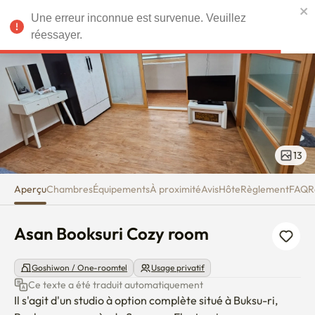
Asan Booksuri Cozy room
Une erreur inconnue est survenue. Veuillez
EUR
réessayer.
13
Aperçu
Chambres
Équipements
À proximité
Avis
Hôte
Règlement
FAQ
R
Asan Booksuri Cozy room
Goshiwon / One-roomtel
Usage privatif
Ce texte a été traduit automatiquement
Il s'agit d'un studio à option complète situé à Buksu-ri, 