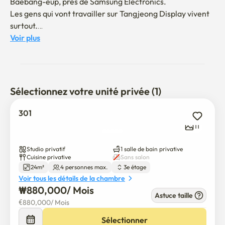
Baebang-eup, près de Samsung Electronics.

Les gens qui vont travailler sur Tangjeong Display vivent 
surtout.

Tangjeong Display Vehicle 12 Minutes

Voir plus
Samsung Electronics Nano City Campus Onyang 10 
minutes à pied

Véhicule à source chaude Onyang 14 minutes

Voiture de la gare de Tangjeong 7 minutes

Sélectionnez votre unité privée (1)
Gare de Cheonan Asan 9 minutes en voiture

Il faut du temps et c'est un bon endroit pour déménager 
301
dans d'autres régions. 

11
Il y a de nombreux centres commerciaux comme des 
restaurants et des dépanneurs à proximité.

Studio privatif
1 salle de bain privative
Cuisine privative
Sans salon
24m²
4 personnes max.
3e étage
Pas de lit, mais fournit des paramètres si nécessaire.
Voir tous les détails de la chambre
₩
880,000
/ 
Mois
Astuce taille
€
880,000
/ 
Mois
Sélectionner