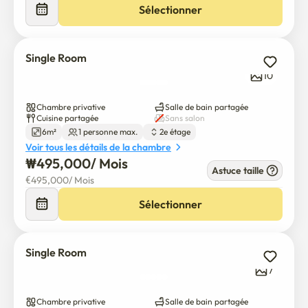
Sélectionner
Single Room
10
Chambre privative
Salle de bain partagée
Cuisine partagée
Sans salon
6m²
1 personne max.
2e étage
Voir tous les détails de la chambre
₩
495,000
/ 
Mois
Astuce taille
€
495,000
/ 
Mois
Sélectionner
Single Room
7
Chambre privative
Salle de bain partagée