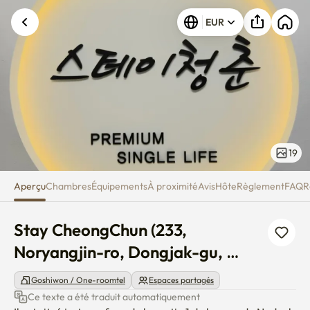
Stay CheongChun (233, Noryang
EUR
19
Aperçu
Chambres
Équipements
À proximité
Avis
Hôte
Règlement
FAQ
R
Stay CheongChun (233, 
Noryangjin-ro, Dongjak-gu, 
Seoul)
Goshiwon / One-roomtel
Espaces partagés
Ce texte a été traduit automatiquement