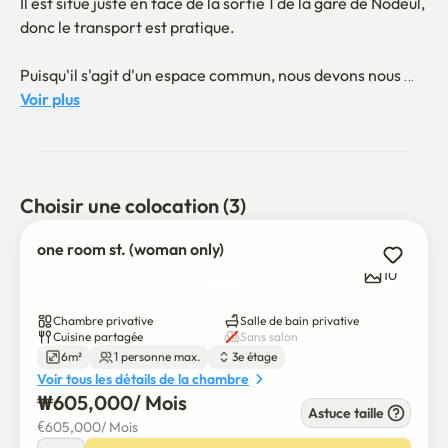
Il est situé juste en face de la sortie 1 de la gare de Nodeul, 
donc le transport est pratique.

Puisqu'il s'agit d'un espace commun, nous devons nous 
considérer les uns les autres afin qu'il n'y ait pas de mal 
Voir plus
aux autres.

Nous offrons du riz, des ramen, des céréales et des grains 
de café gratuits.

Choisir une colocation (3)
Si vous avez des questions, n'hésitez pas à nous contacter 
one room st. (woman only)
et nous vous consulterons.
10
Chambre privative
Salle de bain privative
Cuisine partagée
Sans salon
6m²
1 personne max.
3e étage
Voir tous les détails de la chambre
₩
605,000
/ 
Mois
Astuce taille
€
605,000
/ 
Mois