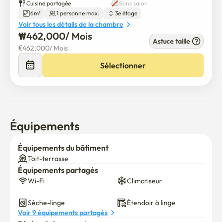
Cuisine partagée
Sans salon
6m²
1 personne max.
3e étage
Voir tous les détails de la chambre
₩
462,000
/ 
Mois
Astuce taille
€
462,000
/ 
Mois
Sélectionner
Équipements
Équipements du bâtiment
Toit-terrasse
Équipements partagés
Wi-Fi
Climatiseur
Sèche-linge
Étendoir à linge
Voir 9 équipements partagés