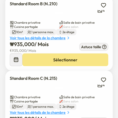
Standard Room B (N.210)
4
Chambre privative
Salle de bain privative
Cuisine partagée
Sans salon
10m²
1 personne max.
2e étage
Voir tous les détails de la chambre
₩
935,000
/ 
Mois
Astuce taille
€
935,000
/ 
Mois
Sélectionner
Standard Room C (N.215)
4
Chambre privative
Salle de bain privative
Cuisine partagée
Sans salon
10m²
1 personne max.
2e étage
Voir tous les détails de la chambre