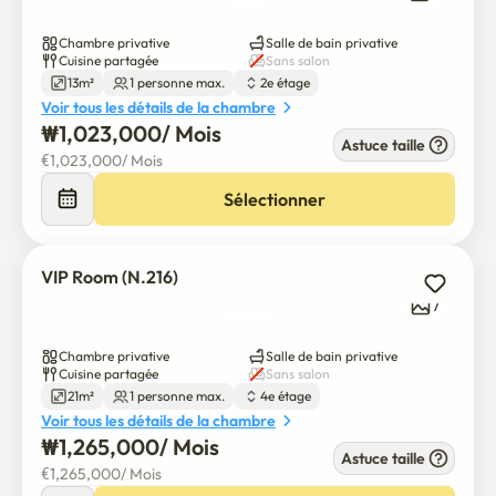
Chambre privative
Salle de bain privative
Cuisine partagée
Sans salon
13m²
1 personne max.
2e étage
Voir tous les détails de la chambre
₩
1,023,000
/ 
Mois
Astuce taille
€
1,023,000
/ 
Mois
Sélectionner
VIP Room (N.216)
7
Chambre privative
Salle de bain privative
Cuisine partagée
Sans salon
21m²
1 personne max.
4e étage
Voir tous les détails de la chambre
₩
1,265,000
/ 
Mois
Astuce taille
€
1,265,000
/ 
Mois