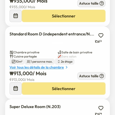
₩
935,000
/ 
Mois
Astuce taille
€
935,000
/ 
Mois
Sélectionner
Standard Room D (independent entrance/N.217)
5
Chambre privative
Salle de bain privative
Cuisine partagée
Sans salon
10m²
1 personne max.
2e étage
Voir tous les détails de la chambre
₩
913,000
/ 
Mois
Astuce taille
€
913,000
/ 
Mois
Sélectionner
Super Deluxe Room (N.203)
4