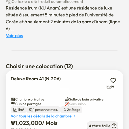
Ce texte a été traduit automatiquement
Résidence Irum (KU Anam) est une résidence de luxe 
située à seulement 5 minutes à pied de l'université de 
Corée et à seulement 2 minutes de la gare d'Anam (ligne 
6).

Situé sur une rue principale tranquille dans un quartier 
Voir plus
résidentiel – pas dans le quartier animé de la vie 
nocturne – il offre un environnement sûr même tard dans 
la nuit.

Choisir une colocation (12)
Privé 5G Wi-Fi

Deluxe Room A1 (N.206)
Lave-linge dans la chambre avec fonction de séchage

4
Réfrigérateur

Micro-ondes

Chambre privative
Salle de bain privative
Climatiseur individuel

Cuisine partagée
Sans salon
11m²
1 personne max.
2e étage
Bureau, garde-robe et rangement des tiroirs

Voir tous les détails de la chambre
₩
1,023,000
/ 
Mois
Un système de soins partagés (AirDresser) est 
Astuce taille