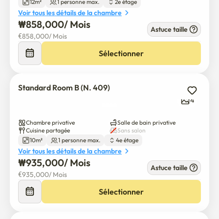
12m²
1 personne max.
2e étage
Voir tous les détails de la chambre
₩
858,000
/ 
Mois
Astuce taille
€
858,000
/ 
Mois
Sélectionner
Standard Room B (N. 409)
4
Chambre privative
Salle de bain privative
Cuisine partagée
Sans salon
10m²
1 personne max.
4e étage
Voir tous les détails de la chambre
₩
935,000
/ 
Mois
Astuce taille
€
935,000
/ 
Mois
Sélectionner