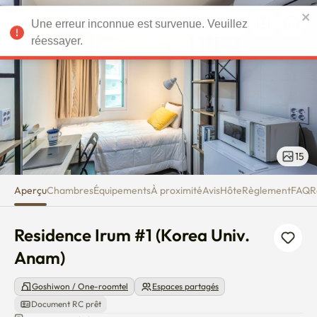
Residence Irum #1 (Korea Univ.
Une erreur inconnue est survenue. Veuillez
EUR
réessayer.
15
Aperçu
Chambres
Équipements
À proximité
Avis
Hôte
Règlement
FAQ
R
Residence Irum #1 (Korea Univ. 
Anam)
Goshiwon / One-roomtel
Espaces partagés
Document RC prêt