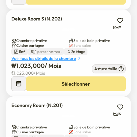
Deluxe Room S (N.202)
5
Chambre privative
Salle de bain privative
Cuisine partagée
Sans salon
11m²
1 personne max.
2e étage
Voir tous les détails de la chambre
₩
1,023,000
/ 
Mois
Astuce taille
€
1,023,000
/ 
Mois
Sélectionner
Economy Room (N.201)
6
Chambre privative
Salle de bain privative
Cuisine partagée
Sans salon