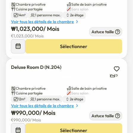
Chambre privative
Salle de bain privative
Cuisine partagée
Sans salon
Le bâtiment est moderne et bien isolé.

14m²
1 personne max.
2e étage
Mais comme le quartier est très calme, les sons peuvent 
Voir tous les détails de la chambre
porter la nuit.

₩
1,023,000
/ 
Mois
Astuce taille
Nous vous demandons votre compréhension et votre 
€
1,023,000
/ 
Mois
considération.

Sélectionner
L'immeuble dispose d'un ascenseur, ce qui facilite l'accès.

Deluxe Room D (N.204)
Situé dans un studio résidentiel, il est beaucoup plus calme 
5
que les résidences typiques de style dortoir.

Chambre privative
Salle de bain privative
De nombreux restaurants et commodités sont à 
Cuisine partagée
Sans salon
proximité, ce qui facilite la vie quotidienne.

12m²
1 personne max.
2e étage
Voir tous les détails de la chambre
₩
990,000
/ 
Mois
À seulement 2 minutes à pied de la gare d'Anam (sortie 1 
Astuce taille
ou 2) sur la ligne 6.
€
990,000
/ 
Mois
Sélectionner