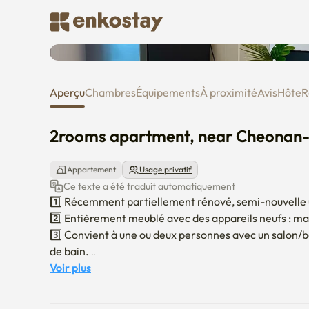
2rooms apartment, near Cheon
Aperçu
Chambres
Équipements
À proximité
Avis
Hôte
R
2rooms apartment, near Cheonan-
Appartement
Usage privatif
Ce texte a été traduit automatiquement
1️⃣ Récemment partiellement rénové, semi-nouvelle un
2️⃣ Entièrement meublé avec des appareils neufs : machi
3️⃣ Convient à une ou deux personnes avec un salon/b
de bain.

4️⃣ Appartement pratique avec 3 ascenseurs et une air
Voir plus
5️⃣ Beaucoup d'équipements pratiques à proximité, y co
6️⃣ 15 minutes à pied jusqu'à la gare Baebang / Moins