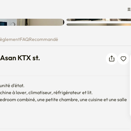
호
Une erreur inconnue est
an-Asan KTX st.
survenue. Veuillez réessayer.
èglement
FAQ
Recommandé
Asan KTX st.
ité d'état.

ne à laver, climatiseur, réfrigérateur et lit.

edroom combiné, une petite chambre, une cuisine et une salle 
e de stockage de colis.

mpris le dépanneur, les restaurants et les cafés, 

 de 10 minutes en voiture jusqu'à la gare Cheonan-Asan KTX
