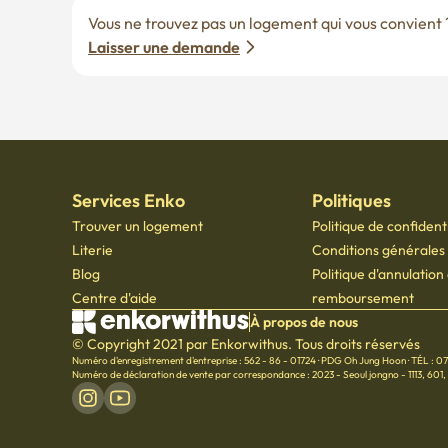
Vous ne trouvez pas un logement qui vous convient ? 
Laisser une demande
Services Enko
Politiques
Trouver un logement
Politique de confidenti
Literie
Conditions générales d
Blog
Politique d'annulation
Centre d'aide
remboursement
À propos de nous
© Copyright 2021 par Enkorwithus. Tous droits réservés
Numéro d'enregistrement d'entreprise : 562 - 86 - 01724
·
PDG Oh Jung Hoon
·
TÉL : 0
Numéro de déclaration de vente par correspondance : 2023 - Seoul jongno - 1113
,
601,