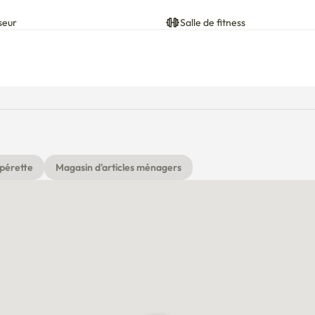
seur
Salle de fitness
pérette
Magasin d'articles ménagers