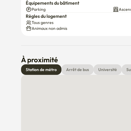
Équipements du bâtiment
Parking
Ascen
Règles du logement
Tous genres
Animaux non admis
À proximité
Station de métro
Arrêt de bus
Université
Su