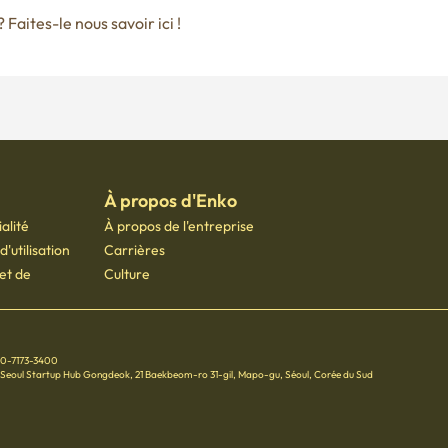
Faites-le nous savoir ici !
À propos d'Enko
alité
À propos de l'entreprise
'utilisation
Carrières
 et de
Culture
70-7173-3400
 Seoul Startup Hub Gongdeok, 21 Baekbeom-ro 31-gil, Mapo-gu, Séoul, Corée du Sud