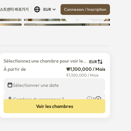
Connexion / Inscription
스트센터 바로가기
EUR
Tout afficher
 (
13
)
Sélectionnez une chambre pour voir le 
EUR
prix détaillé
À partir de
₩1,100,000 / Mois
€
1,100,000
/
Mois
Sélectionner une date
Combien de personnes ?
1
Voir les chambres