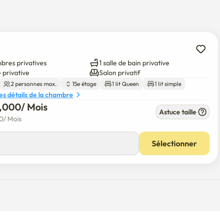
ge et Onyang Oncheon Land

e Road, Hyeonchungsa Sanctuaire et Sinjeong Lake Tourist 
bres privatives
1 salle de bain privative
yo tout près ou faites une randonnée légère sur la montagne 
 privative
Salon privatif
2 personnes max.
15e étage
1 lit Queen
1 lit simple
re jusqu'à Yeonginsan Natural Recreative Forest pour une 
les détails de la chambre
0,000
/ 
Mois
 et profitez d'un bol de glace coréenne rasée (patbingsu) dans 
Astuce taille
00
/ 
Mois
utes de Byeongcheon Sundae Street et de l'Indépendance 
Sélectionner