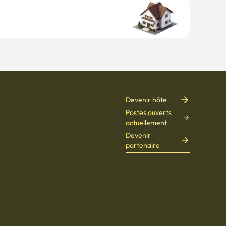
Devenir hôte
Postes ouverts
actuellement
Devenir
partenaire