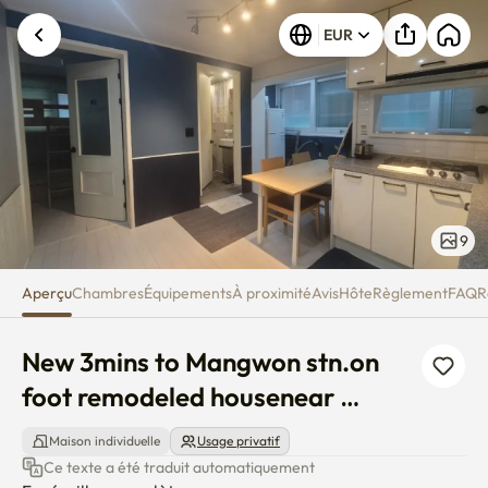
New 3mins to Mangwon stn.on 
EUR
9
Aperçu
Chambres
Équipements
À proximité
Avis
Hôte
Règlement
FAQ
R
New 3mins to Mangwon stn.on 
foot remodeled housenear 
Hongdae
Maison individuelle
Usage privatif
Ce texte a été traduit automatiquement