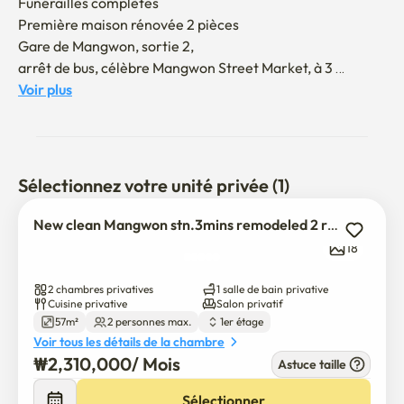
Funérailles complètes

Première maison rénovée 2 pièces

Gare de Mangwon, sortie 2, 

arrêt de bus, célèbre Mangwon Street Market, à 3 
minutes à pied 

Voir plus
Super emplacement. 

Près de Hongdae.

près de la rivière Mangwon Han 

Sélectionnez votre unité privée (1)
Je préfère les gens qui font le ménage comme chez vous 
sans problème.

New clean Mangwon stn.3mins remodeled 2 rooms house
18
Vous pouvez visiter les chambres...

2 chambres privatives
1 salle de bain privative
kangourou 

Cuisine privative
Salon privatif
57m²
2 personnes max.
1er étage
identifiée

Voir tous les détails de la chambre
mysball (éventuelles questions)
₩
2,310,000
/ 
Mois
Astuce taille
Sélectionner