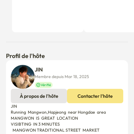
Profil de l'hôte
JIN 
Membre depuis Mar 18, 2025
Vérifié
À propos de l'hôte
Contacter l'hôte
JIN

Running  Mangwon,Hapjeong  near Hongdae  area

MANGWON  IS  GREAT  LOCATION

VISIBTING  IN 3 MINUTES

  MANGWON TRADITIONAL STREET  MARKET
