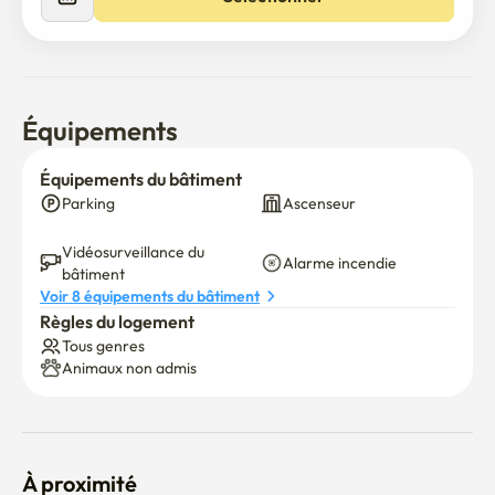
• Auto-enregistrement et check-out (enregistrement : 
15:00 / check-out : 12:00, flexible sur demande)

• N'hésitez pas à nous contacter quand vous voulez !
Équipements
Équipements du bâtiment
Parking
Ascenseur
Vidéosurveillance du 
Alarme incendie
bâtiment
Voir 8 équipements du bâtiment
Règles du logement
Tous genres
Animaux non admis
À proximité