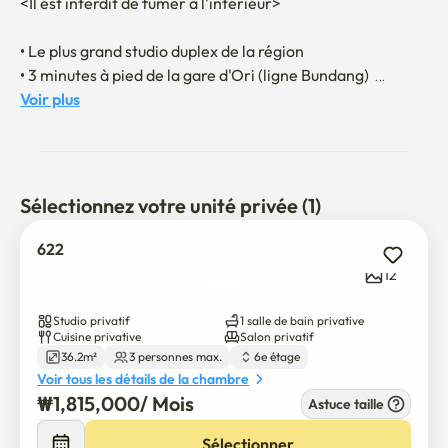
<Il est interdit de fumer à l'intérieur>

• Le plus grand studio duplex de la région

• 3 minutes à pied de la gare d'Ori (ligne Bundang)  

• 5 minutes à pied et 15 minutes en bus jusqu'à l'université 
Voir plus
Dankook 

• Accès facile aux principales routes d'autobus vers Séoul

• Lit Queen, lit simple et canapé-lit

Sélectionnez votre unité privée (1)
• Matelas à ressort de poche de qualité

• Télévision de 55 pouces avec chaînes coréennes. 

622
• Netflix s'est déjà connecté.

12
• Un purificateur d'eau avec entretien régulier

Studio privatif
1 salle de bain privative
• Magasins, épiceries et divertissements à proximité : 
Cuisine privative
Salon privatif
36.2m²
3 personnes max.
6e étage
Hanaro Mart, Daiso et CGV

Voir tous les détails de la chambre
• Dépanneur situé au premier étage de l'immeuble

₩
1,815,000
/ 
Mois
Astuce taille
• Emplacement idéal pour marcher ou faire du vélo le long 
du ruisseau Tancheon 

Sélectionner