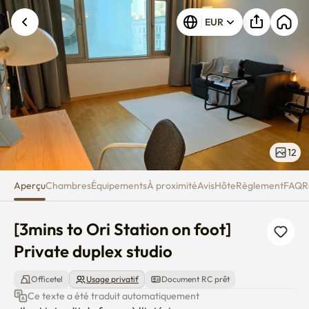
[3mins to Ori Station on foot] P
EUR
12
Aperçu
Chambres
Équipements
À proximité
Avis
Hôte
Règlement
FAQ
R
[3mins to Ori Station on foot] 
Private duplex studio
Officetel
Usage privatif
Document RC prêt
Ce texte a été traduit automatiquement