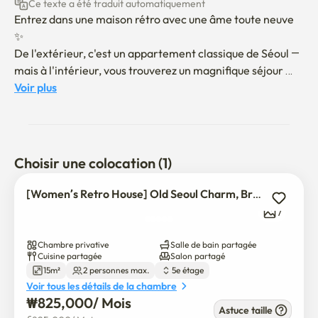
Ce texte a été traduit automatiquement
Entrez dans une maison rétro avec une âme toute neuve 
✨

De l'extérieur, c'est un appartement classique de Séoul — 
mais à l'intérieur, vous trouverez un magnifique séjour 
entièrement rénové pour les femmes qui se sent frais, 
Voir plus
élégant et tout neuf. La lumière du soleil coule dans 
chaque pièce, remplissant l'espace de chaleur et 
d'énergie, ce qui en fait la maison parfaite pour les 
étudiants et les professionnels.

Choisir une colocation (1)
Oubliez la difficulté de bouger — chaque détail est prêt 
[Women’s Retro House] Old Seoul Charm, Brand-New Renovation!
pour vous. 🛋️ Lit douillet, garde-robe spacieuse, bureau 
7
d'étude, miroir, rideaux, et même une cuisine 
entièrement équipée avec réfrigérateur Samsung tout 
Chambre privative
Salle de bain partagée
neuf, gamme de gaz, micro-ondes et lave-linge LG. 
Cuisine partagée
Salon partagé
15m²
2 personnes max.
5e étage
Apportez votre valise, nous avons préparé le reste.

Voir tous les détails de la chambre
₩
825,000
/ 
Mois
La sécurité passe en premier ici. 🚪 Avec une sécurité 
Astuce taille