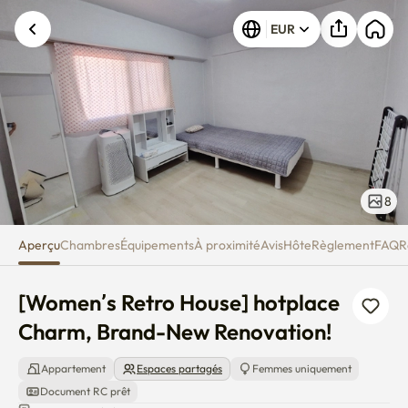
[Women’s Retro House] hotpla
EUR
8
Aperçu
Chambres
Équipements
À proximité
Avis
Hôte
Règlement
FAQ
R
[Women’s Retro House] hotplace 
Charm, Brand-New Renovation!
Appartement
Espaces partagés
Femmes uniquement
Document RC prêt