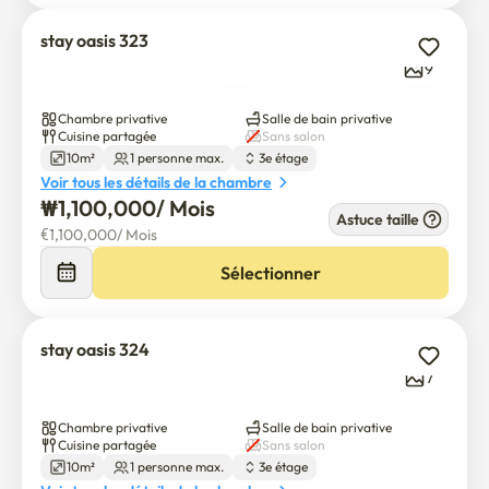
stay oasis 323
9
Chambre privative
Salle de bain privative
Cuisine partagée
Sans salon
10m²
1 personne max.
3e étage
Voir tous les détails de la chambre
₩
1,100,000
/ 
Mois
Astuce taille
€
1,100,000
/ 
Mois
Sélectionner
stay oasis 324
7
Chambre privative
Salle de bain privative
Cuisine partagée
Sans salon
10m²
1 personne max.
3e étage