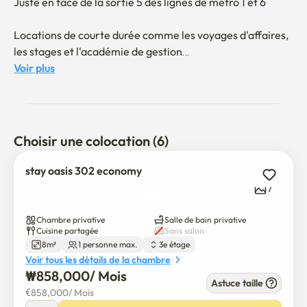
Juste en face de la sortie 5 des lignes de métro 1 et 6

Locations de courte durée comme les voyages d'affaires, 
les stages et l'académie de gestion

Voir plus
Des étudiants échangés comme l'Université de Corée, 
l'Université Hanyang et l'Université de Cheong seront 
réincarnés.

Choisir une colocation (6)
Absolument pas de fumer dans les chambres et les 
bâtiments

stay oasis 302 economy
7
Outre Enco Stay, il y a un dépôt de 300 000 wons.
Chambre privative
Salle de bain privative
Cuisine partagée
Sans salon
8m²
1 personne max.
3e étage
Voir tous les détails de la chambre
₩
858,000
/ 
Mois
Astuce taille
€
858,000
/ 
Mois