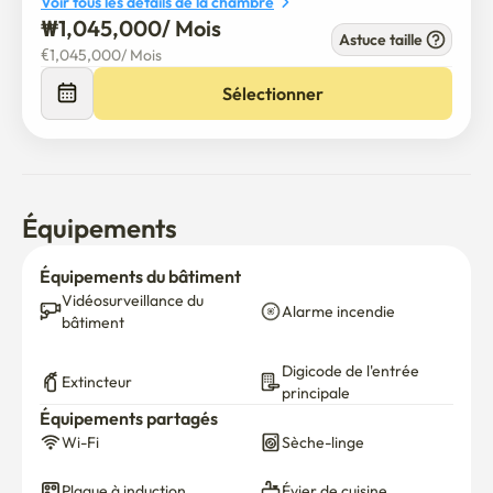
Voir tous les détails de la chambre
₩
1,045,000
/ 
Mois
Astuce taille
€
1,045,000
/ 
Mois
Sélectionner
Équipements
Équipements du bâtiment
Vidéosurveillance du 
Alarme incendie
bâtiment
Digicode de l'entrée 
Extincteur
principale
Équipements partagés
Wi-Fi
Sèche-linge
Plaque à induction
Évier de cuisine