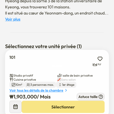
Hyeong depuis la sortie 3 de la station universitaire de 
Kyeong, vous trouverez 101 maisons.

Il est situé au cœur de Yeonnam-dong, un endroit chaud. 
Vous pouvez rapidement déménager dans plusieurs 
Voir plus
écoles, dont l'université Yonsei, l'université Ewa Woman, 
l'université de Kangohang et l'université de Kyeong.
Sélectionnez votre unité privée (1)
101
10
Studio privatif
1 salle de bain privative
Cuisine privative
Sans salon
10m²
3 personnes max.
1er étage
Voir tous les détails de la chambre
₩
1,903,000
/ 
Mois
Astuce taille
Sélectionner