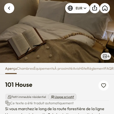
101 House
EUR
4
Aperçu
Chambres
Équipements
À proximité
Avis
Hôte
Règlement
FAQ
R
101 House
Petit immeuble résidentiel
Usage privatif
Ce texte a été traduit automatiquement
Si vous marchez le long de la route forestière de la ligne 