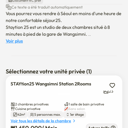
Document RC prêt
Ce texte a été traduit automatiquement
Vous pourrez vous rendre à Séoul en moins d'une heure de 
notre confortable séjour25.

Staytion 25 est un studio de deux chambres situé à 8 
minutes à pied de la gare de Wangsimni. 

Vous pouvez utiliser tout le studio sous la pente sans 
Voir plus
escalier. 

La salle de bain est rénovée et propre. 

Chaque chambre dispose d'un climatiseur mural.

La literie est disponible à la location.

Sélectionnez votre unité privée (1)
Le logement est situé entre la gare de Wangsimni et la 
gare de Sangwangsimni, et les deux métros sont à 8 
STAYtion25 Wangsimni Station 2Rooms
minutes à pied. C'est un quartier bien équipé avec de 
23
grands supermarchés, des dépanneurs 24h/24 et des 
installations hospitalières générales. 

2 chambres privatives
1 salle de bain privative
Il y a de nombreux restaurants à proximité qui peuvent 
Cuisine privative
Sans salon
42m²
5 personnes max.
1er étage
être facilement accessibles à pied.

Voir tous les détails de la chambre
Les attractions touristiques sont situées à proximité. 

₩
1,650,000
/ 
Mois