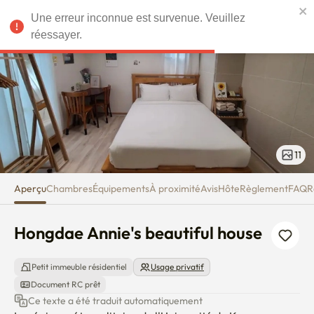
Hongdae Annie's beautiful hou
Une erreur inconnue est survenue. Veuillez
EUR
réessayer.
11
Aperçu
Chambres
Équipements
À proximité
Avis
Hôte
Règlement
FAQ
R
Hongdae Annie's beautiful house
Petit immeuble résidentiel
Usage privatif
Document RC prêt
Ce texte a été traduit automatiquement