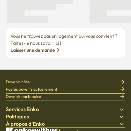
Vous ne trouvez pas un logement qui vous convient ? 
Faites-le nous savoir ici !
Laisser une demande
Devenir hôte
Postes ouverts actuellement
Devenir partenaire
Services Enko
Politiques
Trouver un logement
À propos d'Enko
Literie
Politique de confidentialité
Blog