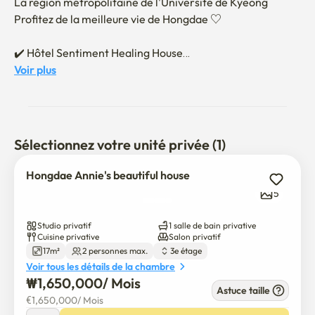
La région métropolitaine de l'Université de Kyeong

Profitez de la meilleure vie de Hongdae ♡

✔️ Hôtel Sentiment Healing House

Voir plus
✔️ 3 minutes à pied de la station universitaire de Kyeong 
sur la ligne 2 est pratique ^^

✔️ À une minute de marche, diverses infrastructures 
Sélectionnez votre unité privée (1)
comme la nourriture, les divertissements, les magasins et 
les hôpitaux.

Hongdae Annie's beautiful house
5
✔️ Immigration internationale, déménagement, étudiants 
universitaires, employés de bureau, etc. S'il vous plaît, 
Studio privatif
1 salle de bain privative
utilisez-le confortablement.

Cuisine privative
Salon privatif
17m²
2 personnes max.
3e étage
Voir tous les détails de la chambre
"Repose en paix et fais beaucoup de bons souvenirs." 😍 "

₩
1,650,000
/ 
Mois
Astuce taille
€
1,650,000
/ 
Mois
💬 N'hésitez pas à nous contacter!