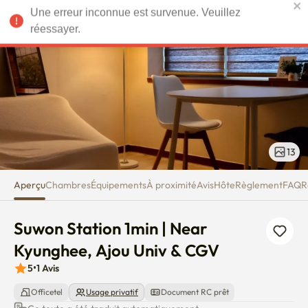
Suwon Station 1min | Near Kyu
Une erreur inconnue est survenue. Veuillez
EUR
réessayer.
13
Aperçu
Chambres
Équipements
À proximité
Avis
Hôte
Règlement
FAQ
R
Suwon Station 1min | Near 
Kyunghee, Ajou Univ & CGV
5
•
1
Avis
Officetel
Usage privatif
Document RC prêt