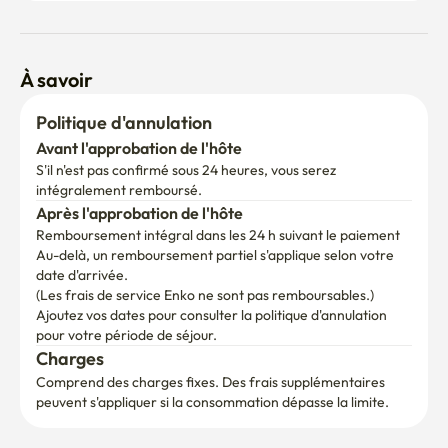
📺🛋️ A part ça

une télévision de 32 pouces

À savoir
Tableau semi-circulaire 1200X800

une table de réunion

Politique d'annulation
Avant l'approbation de l'hôte
S'il n'est pas confirmé sous 24 heures, vous serez 
intégralement remboursé.
<Environnement environnant>

Après l'approbation de l'hôte
Il y a un dépanneur, un snack-bar, une misoya et une 
Remboursement intégral dans les 24 h suivant le paiement
boulangerie au premier étage :)

Au-delà, un remboursement partiel s'applique selon votre 
✔️ olive Young juste de l'autre côté de la rue, 

date d'arrivée.

Hyeong à la sortie 6,

(Les frais de service Enko ne sont pas remboursables.)
Burger King, Loterie, Starbucks en moins de 5 minutes.

Ajoutez vos dates pour consulter la politique d'annulation 
Il y a beaucoup d'autres bons restaurants :)

pour votre période de séjour.
Charges
Comprend des charges fixes. Des frais supplémentaires 
Si vous avez besoin de quoi que ce soit en vivant, n'hésitez 
peuvent s'appliquer si la consommation dépasse la limite.
pas à me contacter.🤗

📢 Je ne fournis pas de literie pour des raisons d'hygiène 
personnelle. 
