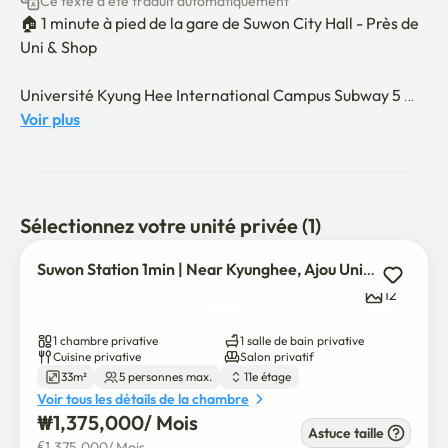
Ce texte a été traduit automatiquement
🏠 1 minute à pied de la gare de Suwon City Hall - Près de 
Uni & Shop

Université Kyung Hee International Campus Subway 5 
minutes + 15 minutes à pied

Voir plus
Université Ajou, Université Konyang 10 minutes en 
voiture

1 minute jusqu'à Suwon Station - Près d'Univ & Food Spot

Sélectionnez votre unité privée (1)
un restaurant voisin, un cinéma

Suwon Station 1min | Near Kyunghee, Ajou Univ & CGV
❤️ Nouveau remodelage ouvert ❤️

12
💛 C'est le nouvel hôtel d'une minute de Suwon City Hall 
💛

1 chambre privative
1 salle de bain privative
💛 uv nettoyage et hygiène du filtre de douche L'hôte s'en 
Cuisine privative
Salon privatif
33m²
5 personnes max.
11e étage
occupe.

Voir tous les détails de la chambre
₩
1,375,000
/ 
Mois
💛Vue de la ville, vue en hauteur, duplex

Astuce taille
€
1,375,000
/ 
Mois