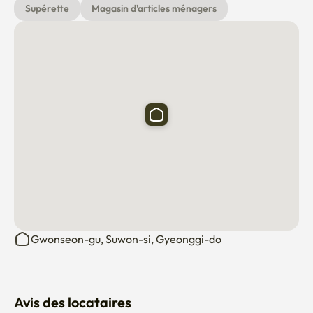
Supérette
Magasin d'articles ménagers
dépenses administratives supplémentaires peuvent être 
engagées)

✅️ 3 heures dans la chambre et 11 heures dans la chambre 
(négociable) 🙆♀)

✅️ Veuillez nous contacter séparément si vous ne pouvez 
pas choisir une réservation.

✔️ Il est à 1 minute de la sortie 3 de la gare de Suwon.

✔️ Il est à environ 15 minutes de Suwon Hyeong et 
Haunggung-dong par le bus 61.

C'est à 10 minutes de ✔️ Homesaleic.

✔️ La distance vélo avec Samsung Electronics (Suwon) est 
de 7 minutes,

C'est à cinq minutes du bus 👍

Gwonseon-gu, Suwon-si, Gyeonggi-do
Il est à deux arrêts de ✔️ Suwon Station.

✅️ La collection separate est disponible au premier étage.

✅️ Je vous donnerai l'adresse détaillée lorsque le contrat 
Avis des locataires
sera confirmé.
