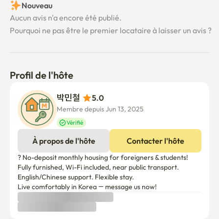
Nouveau
✅️ Vous devez apporter des produits d'hygiène 
Aucun avis n'a encore été publié.
personnelle (dips, serviettes, brosses à dents, dentifrice, 
Pourquoi ne pas être le premier locataire à laisser un avis ?
shampoing et lavage du corps) 😥

✅️ S'il est difficile d'apporter de la literie avec un grand 
volume, faites-le moi savoir~😊 Laissez-moi vous 
présenter une entreprise qui peut être louée!

Profil de l'hôte
[Profit d'utilisation]

박민철 
5.0
Membre depuis Jun 13, 2025
🍳 Ustensiles de cuisine

Vérifié
une poêle à frire/pot

Réfrigérateur / Micro-ondes / Gamme de gaz / Vaisselle 
À propos de l'hôte
Contacter l'hôte
pour 2 personnes / tasse

? No-deposit monthly housing for foreigners & students!

Fully furnished, Wi-Fi included, near public transport.

🛏️ Chambre à coucher

English/Chinese support. Flexible stay.

un lit queen size

Live comfortably in Korea — message us now!
un canapé pour deux personnes
