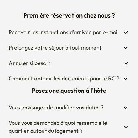
Première réservation chez nous ?
Cependant, vous pouvez acheter de la literie chez Enco 
Stay, veuillez donc faire une demande avant d'entrer au 
Recevoir les instructions d'arrivée par e-mail
bureau pour recevoir le service de literie.

*Toutes les factures de services publics sont incluses dans 
Prolongez votre séjour à tout moment
les frais d'entretien.

S'il est surtaxé, nous pouvons demander le paiement.
Annuler si besoin
Comment obtenir les documents pour le RC ?
Posez une question à l'hôte
Vous envisagez de modifier vos dates ?
Vous vous demandez à quoi ressemble le 
quartier autour du logement ?
Curieux des règles du logement ?