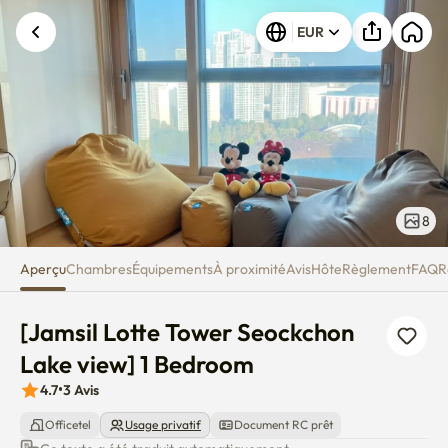
[Jamsil Lotte Tower Seockchon
EUR
8
Aperçu
Chambres
Équipements
À proximité
Avis
Hôte
Règlement
FAQ
R
[Jamsil Lotte Tower Seockchon 
Lake view] 1 Bedroom
4.7
•
3
Avis
Officetel
Usage privatif
Document RC prêt