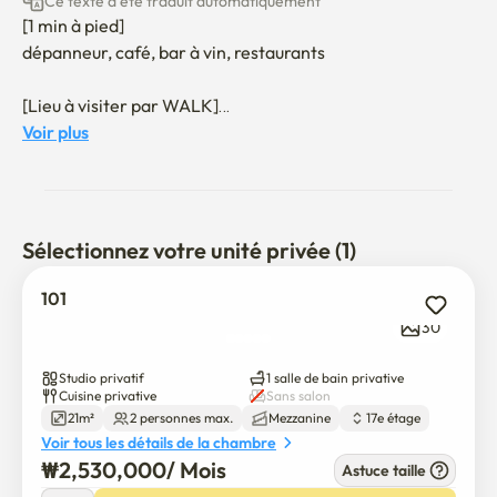
Ce texte a été traduit automatiquement
[1 min à pied]

dépanneur, café, bar à vin, restaurants

[Lieu à visiter par WALK]

5 min: Seockchon Lake & Café Street

Voir plus
Tour de Lotte, monde de Lotte

16 minutes: Songlidang-rue (plein de restaurants et de 
cafés)

Sélectionnez votre unité privée (1)
[Veuillez sélectionner la pièce 101 pour voir les photos 
détaillées de la pièce]

101
30
*Vue panoramique sur le lac Seokcho et Lotte World 
depuis la chambre.

Studio privatif
1 salle de bain privative
*Supermarché, grand magasin, attractions touristiques à 
Cuisine privative
Sans salon
21m²
2 personnes max.
Mezzanine
17e étage
distance de marche.

Voir tous les détails de la chambre
*Caméra de sécurité et bureau de sécurité au 1er étage.

₩
2,530,000
/ 
Mois
Astuce taille
*Comme la chambre est au bout du couloir, le bruit est 