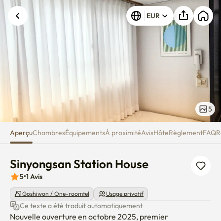
Sinyongsan Station House
EUR
5
Aperçu
Chambres
Équipements
À proximité
Avis
Hôte
Règlement
FAQ
R
Sinyongsan Station House
5
•
1
Avis
Goshiwon / One-roomtel
Usage privatif
Ce texte a été traduit automatiquement
Nouvelle ouverture en octobre 2025, premier 