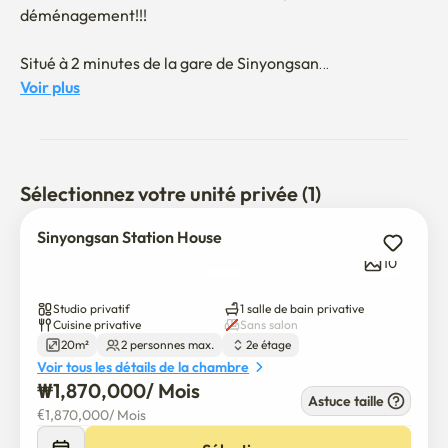
déménagement!!!

Situé à 2 minutes de la gare de Sinyongsan

Voir plus
Décoration soignée et confortable,

Un espace petit mais économique avec tout ce dont vous 
avez besoin.

Sélectionnez votre unité privée (1)
L'espace optimal pour un séjour à long terme.

Sinyongsan Station House
N'importe où à Séoul quand vous prenez le métro, le bus, 
10
etc.

Bonne accessibilité.

Studio privatif
1 salle de bain privative
Cuisine privative
Sans salon
20m²
2 personnes max.
2e étage
Il y a beaucoup de bons restaurants à proximité.

Voir tous les détails de la chambre
₩
1,870,000
/ 
Mois
C'est bon pour se doucher avec un adoucisseur d'eau.
Astuce taille
€
1,870,000
/ 
Mois