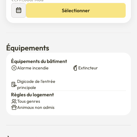
des toilettes et un lavabo tout neufs.
Sélectionner
Équipements
Équipements du bâtiment
Alarme incendie
Extincteur
Digicode de l'entrée 
principale
Règles du logement
Tous genres
Animaux non admis