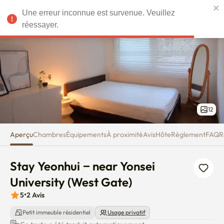
Stay Yeonhui – near Yonsei Univ
Une erreur inconnue est survenue. Veuillez
EUR
réessayer.
12
Aperçu
Chambres
Équipements
À proximité
Avis
Hôte
Règlement
FAQ
R
Stay Yeonhui – near Yonsei 
University (West Gate)
5
•
2
Avis
Petit immeuble résidentiel
Usage privatif