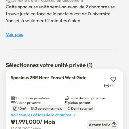
Ce texte a été traduit automatiquement
Cette spacieuse unité semi-sous-sol de 2 chambres se 
trouve juste en face de la porte ouest de l'université 
Yonsei, à seulement 2 minutes à pied.

Idéal pour des séjours de courte durée, il convient 
Voir plus
parfaitement à deux personnes vivant ensemble.

L'unité est entièrement meublée et équipée, notamment :

Sélectionnez votre unité privée (1)
• 1 lit Queen et 1 lit Super Lit simple

(Une garniture double peut être fournie moyennant des 
Spacious 2BR Near Yonsei West Gate
frais supplémentaires)

20
• Table à manger, armoire, déshumidificateur et 
climatiseur

2 chambres privatives
1 salle de bain privative
• Poêle à gaz, réfrigérateur et machine à laver intégrée

Cuisine privative
Salon privatif
40m²
3 personnes max.
Demi sous-sol
• Wi-Fi à grande vitesse

Voir tous les détails de la chambre
₩
1,991,000
/ 
Mois
La salle de bain vient d'être entièrement rénovée, avec 
Astuce taille
€
1,991,000
/ 
Mois