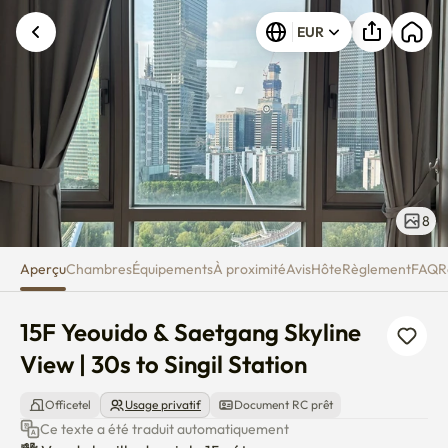
15F Yeouido & Saetgang Skyline V
EUR
8
Aperçu
Chambres
Équipements
À proximité
Avis
Hôte
Règlement
FAQ
R
15F Yeouido & Saetgang Skyline 
View | 30s to Singil Station
Officetel
Usage privatif
Document RC prêt
Ce texte a été traduit automatiquement