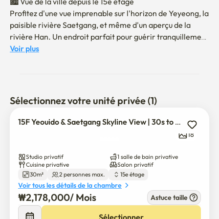
🏙️ Vue de la ville depuis le 15e étage

Profitez d'une vue imprenable sur l'horizon de Yeyeong, la 
paisible rivière Saetgang, et même d'un aperçu de la 
rivière Han. Un endroit parfait pour guérir tranquillement 
au cœur de Séoul.

Voir plus
🚇 Accès rapide, emplacement central

· 1 min à pied jusqu'à la gare de Singil (lignes 1 et 5)

· 7 min à pied jusqu'à la gare de Yeyeong (lignes 5 et 9)

Sélectionnez votre unité privée (1)
· Accès facile à Yeyeong, Gwangwamwamwam, 
Gangnam

15F Yeouido & Saetgang Skyline View | 30s to Singil Station
· Rejoindre les grandes universités de Séoul en moins de 
18
30 minutes :

  - Hongdae (18 minutes)

Studio privatif
1 salle de bain privative
  - Université nationale de Séoul (18 minutes)

Cuisine privative
Salon privatif
30m²
2 personnes max.
15e étage
  - Sinong/Yonsei (20 minutes)

Voir tous les détails de la chambre
  - Hanyang Univ. (30 minutes)

₩
2,178,000
/ 
Mois
Astuce taille
🛋️ Vie entièrement meublée Premium Living

Sélectionner