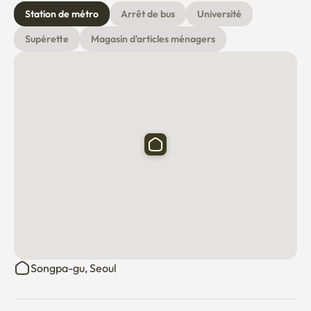
L'enregistrement anticipé et le départ tardif sont 
Station de métro
Arrêt de bus
Université
disponibles moyennant des frais supplémentaires et 
Supérette
Magasin d'articles ménagers
doivent être demandés par chat.

Les instructions d'enregistrement seront envoyées par 
courriel. Veuillez vérifier votre boîte de réception, y 
compris votre dossier spam.
Songpa-gu, Seoul