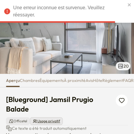
[Blueground] Jamsil Prugio Bal
Une erreur inconnue est survenue. Veuillez
EUR
réessayer.
20
Aperçu
Chambres
Équipements
À proximité
Avis
Hôte
Règlement
FAQ
R
[Blueground] Jamsil Prugio 
Balade
Officetel
Usage privatif
Ce texte a été traduit automatiquement