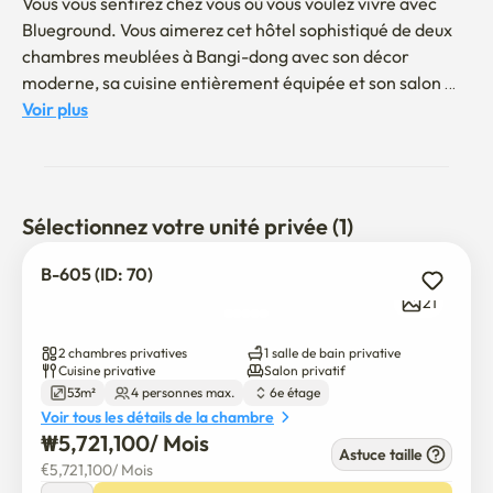
Vous vous sentirez chez vous où vous voulez vivre avec 
Blueground. Vous aimerez cet hôtel sophistiqué de deux 
chambres meublées à Bangi-dong avec son décor 
moderne, sa cuisine entièrement équipée et son salon 
confortable avec une vue magnifique. Idéalement situé, 
Voir plus
vous êtes proche de tout ce que Séoul a de mieux à offrir! 
(ID #SEL70)

Ce logement Blueground offre des options de location 
Sélectionnez votre unité privée (1)
flexibles, vous permettant de le réserver pour un mois, un 
an ou plus.

B-605 (ID: 70)
Nous sommes très fiers de veiller à ce que chaque photo 
21
exposée soit prise dans nos propres unités avec nos 
meubles. Cela dit, nous rafraîchissons régulièrement 
2 chambres privatives
1 salle de bain privative
notre décor et notre mobilier, qui peuvent différer de ce 
Cuisine privative
Salon privatif
53m²
4 personnes max.
6e étage
qui est représenté.

Voir tous les détails de la chambre
₩
5,721,100
/ 
Mois
Le stationnement n'est disponible que pour les résidents 
Astuce taille
€
5,721,100
/ 
Mois
inscrits, et l'inscription préalable est requise. Certains 