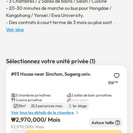
- 3 Chambres / 2 Salles de bains / Salon / Cuisine

- 20-30 minutes de marche ou bus pour Hongdae / 
Kangohang / Yonsei / Ewa University.

- Des contrats à court terme de 3 mois ou plus sont 
disponibles.

Voir plus
** La facture d'électricité (gaz, électricité, eau) couvre 
jusqu'à 150 000 wons par mois, et si elle est dépassée, 
l'excédent sera à la charge de l'invité. **
Sélectionnez votre unité privée (1)
#93 House near Sinchon, Sogang univ.
14
3 chambres privatives
2 salles de bain privatives
Cuisine privative
Sans salon
35m²
3 personnes max.
1er étage
Voir tous les détails de la chambre
₩
2,970,000
/ 
Mois
Astuce taille
€
2,970,000
/ 
Mois