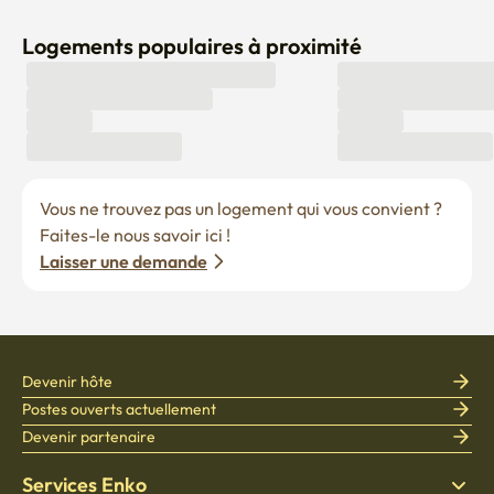
Logements populaires à proximité
Vous ne trouvez pas un logement qui vous convient ? 
Faites-le nous savoir ici !
Laisser une demande
Devenir hôte
Postes ouverts actuellement
Devenir partenaire
Services Enko
Politiques
Trouver un logement