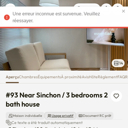
#93 Near Sinchon / 3 bedrooms
Une erreur inconnue est survenue. Veuillez
EUR
réessayer.
14
Aperçu
Chambres
Équipements
À proximité
Avis
Hôte
Règlement
FAQ
R
#93 Near Sinchon / 3 bedrooms 2 
bath house
Maison individuelle
Usage privatif
Document RC prêt
Ce texte a été traduit automatiquement