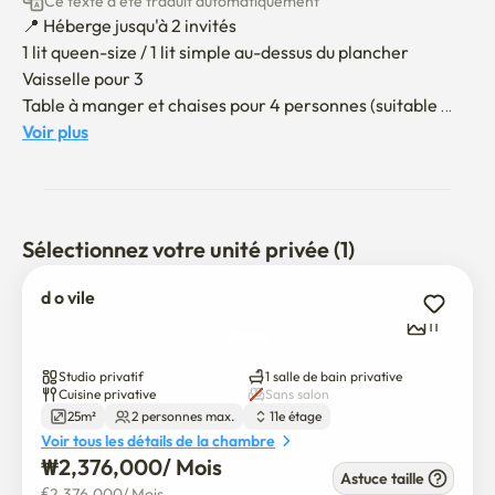
Ce texte a été traduit automatiquement
📍 Héberge jusqu'à 2 invités

1 lit queen-size / 1 lit simple au-dessus du plancher

Vaisselle pour 3

Table à manger et chaises pour 4 personnes (suitable 
pour manger ou travailler)

Voir plus
Micro-ondes / aspirateur / rideaux noirs / miroir complet / 
placard intégré

Samsung Le projecteur Freestyle incluait 

Sélectionnez votre unité privée (1)
L'emménagement se fait sans contact.

(Check-out 12h / Check-in 16h)

d o vile
11
💌 Lorsque vous faites une réservation, veuillez envoyer 
l'information suivante à la section Enquête sur le tchat ci-
Studio privatif
1 salle de bain privative
dessous :

Cuisine privative
Sans salon
25m²
2 personnes max.
11e étage
	1. Objet de la visite

Voir tous les détails de la chambre
	2. Durée du séjour

₩
2,376,000
/ 
Mois
	3. Nombre d'invités

Astuce taille
€
2,376,000
/ 
Mois