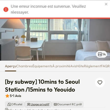
[by subway] 10mins to Seoul Sta
Une erreur inconnue est survenue. Veuillez
EUR
réessayer.
14
Aperçu
Chambres
Équipements
À proximité
Avis
Hôte
Règlement
FAQ
R
[by subway] 10mins to Seoul 
Station /15mins to Yeouido
5
•
1
Avis
Officetel
Usage privatif
Document RC prêt