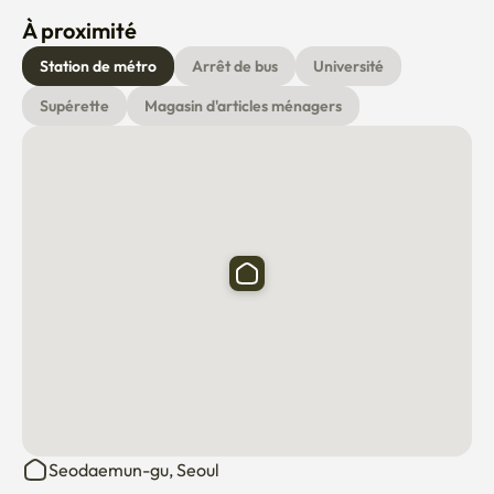
étage - porte arrière interdite après 22 heures).

À proximité
 *Veuillez jeter le papier à l'endroit désigné sur B2F.

Station de métro
Arrêt de bus
Université
Veuillez apporter individuellement des serviettes et des 
Supérette
Magasin d'articles ménagers
serviettes de toilette pour les contrats de location à court 
terme, et non pour les installations d'hébergement.

Trafic

-Gare de Yeongo (ligne 5) : 2 minutes à pied

-Gare de Chungjeong-ro (ligne 2, 5) : 5 minutes à pied

-Station de Gwangwamwamam (ligne 5) : station de 
métro 1

-Gare de Séoul (KTx, lignes 1 et 4) : arrêt de bus/marche 15 
minutes

-Nombreux emplacements des 
dépanneurs/starbucks/restaurants autour de l'immeuble

Point de repère

Seodaemun-gu, Seoul
Gyeonghui Palace / Chemin Stonewall du Palais de 