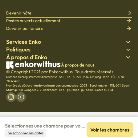
Devenir hôte
Postes ouverts actuellement
Devenir partenaire
Services Enko
Politiques
Trouver un logement
À propos d'Enko
Literie
Politique de confidentialité
Blog
Conditions générales d'utilisation
À propos de l'entreprise
À propos de nous
Centre d'aide
© Copyright 2021 par Enkorwithus. Tous droits réservés
Politique d'annulation et de remboursement
Carrières
Numéro d'enregistrement d'entreprise : 562 - 86 - 01724
·
PDG Oh Jung Hoon
·
TÉL : 070-
Culture
7173-3400
Numéro de déclaration de vente par correspondance : 2023 - Seoul jongno - 1113
,
601, Seoul
Startup Hub Gongdeok, 21 Baekbeom-ro 31-gil, Mapo-gu, Séoul, Corée du Sud
Sélectionnez une chambre pour voir 
Voir les chambres
le prix détaillé
Sélectionner les dates