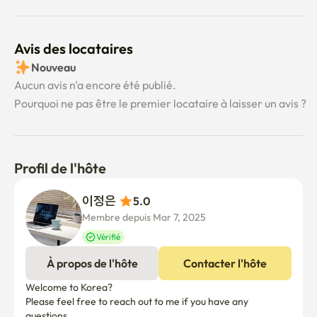
Gyeonghui / Musée national d'art moderne et 
contemporain

Avis des locataires
Hôpital Hyeong Samsung/Hôpital de la Croix-Rouge de 
Séoul

Nouveau
Agence nationale de police / Quartier général de 
Aucun avis n'a encore été publié.
Yongwang / Quartier général de E-Mart
Pourquoi ne pas être le premier locataire à laisser un avis ?
Profil de l'hôte
이정은 
5.0
Membre depuis Mar 7, 2025
Vérifié
À propos de l'hôte
Contacter l'hôte
Welcome to Korea?

Please feel free to reach out to me if you have any 
questions.