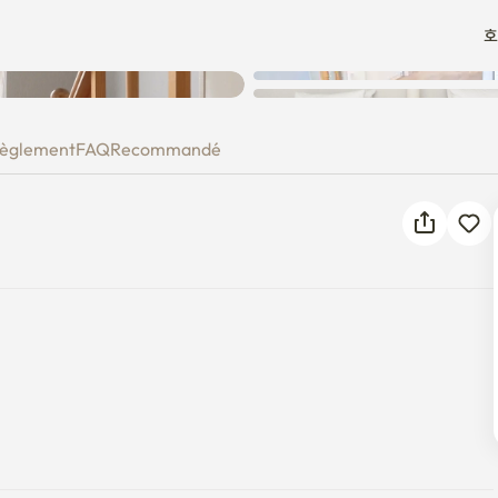
호
Une erreur inconnue est
survenue. Veuillez réessayer.
èglement
FAQ
Recommandé
elle
