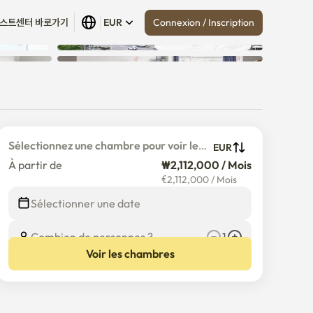
Connexion / Inscription
스트센터 바로가기
EUR
Tout afficher
 (
22
)
Sélectionnez une chambre pour voir le 
EUR
prix détaillé
À partir de
₩2,112,000 / Mois
€
2,112,000
/
Mois
Sélectionner une date
Combien de personnes ?
1
Voir les chambres