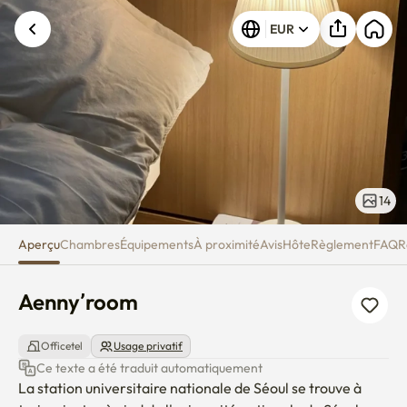
Aenny’room
EUR
14
Aperçu
Chambres
Équipements
À proximité
Avis
Hôte
Règlement
FAQ
R
Aenny’room
Officetel
Usage privatif
Ce texte a été traduit automatiquement
La station universitaire nationale de Séoul se trouve à 