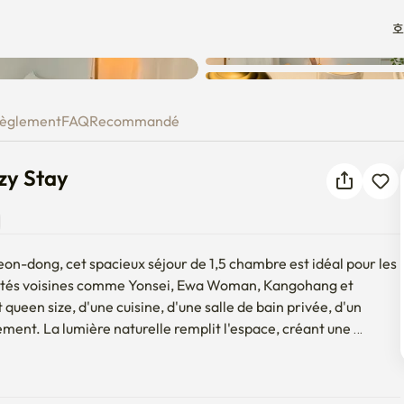
호
Une erreur inconnue est
 Cozy Stay
survenue. Veuillez réessayer.
èglement
FAQ
Recommandé
zy Stay
eon-dong, cet spacieux séjour de 1,5 chambre est idéal pour les 
rsités voisines comme Yonsei, Ewa Woman, Kangohang et 
 queen size, d'une cuisine, d'une salle de bain privée, d'un 
ment. La lumière naturelle remplit l'espace, créant une 
he d'institutions publiques clés comme le bureau de district 
l'Agence coréenne de promotion de l'industrie 
 vie quotidienne. Avec un accès facile aux principaux bureaux 