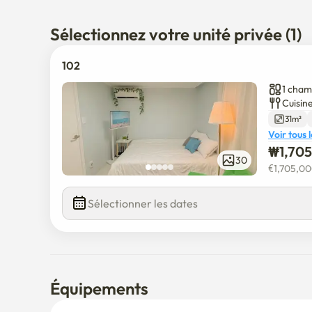
d'entreprise et centres de transport, ce séjour est u
Sélectionnez votre unité privée (1)
102
1 cham
Cuisine
31m²
Voir tous 
₩
1,70
30
€
1,705,0
Sélectionner les dates
Équipements