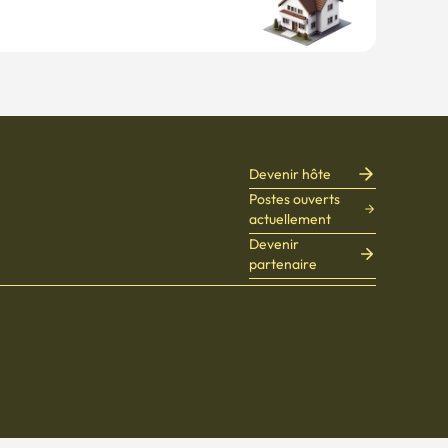
Devenir hôte
Postes ouverts
actuellement
Devenir
partenaire