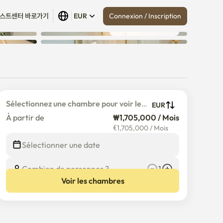
Connexion / Inscription
스트센터 바로가기
EUR
Tout afficher
 (
30
)
Sélectionnez une chambre pour voir le 
EUR
prix détaillé
À partir de
₩1,705,000 / Mois
€
1,705,000
/
Mois
Sélectionner une date
Combien de personnes ?
1
Voir les chambres