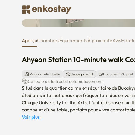
Ahyeon Station 10-minute walk
Aperçu
Chambres
Équipements
À proximité
Avis
Hôte
R
Ahyeon Station 10-minute walk Co
Maison individuelle
Usage privatif
Document RC prêt
Ce texte a été traduit automatiquement
Situé dans le quartier calme et sécuritaire de Bukahy
étudiants internationaux qui fréquentent des unive
Chugye University for the Arts. L'unité dispose d'un lit
canapé et d'une table, parfaits pour vivre confortable
atmosphère lumineuse et propre. Il est également proc
Voir plus
de Yyeong, le centre communautaire de Bukahyeon et 
météorologique, offrant une grande commodité pour la