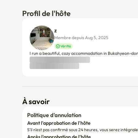
Profil de l'hôte
z 
Membre depuis Aug 5, 2025
Vérifié
I run a beautiful, cozy accommodation in Bukahyeon-don
À savoir
Politique d'annulation
Avant l'approbation de l'hôte
S'il n'est pas confirmé sous 24 heures, vous serez intégr
Après l'approbation de l'hôte
Remboursement intégral dans les 24 h suivant le paiemen
Au-delà, un remboursement partiel s'applique selon votre d