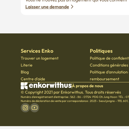
Services Enko
Politiques
Trouver un logement
Politique de confidenti
Literie
Conditions générales d
Blog
Politique d'annulation
Centre d'aide
remboursement
À propos de nous
© Copyright 2021 par Enkorwithus. Tous droits réservés
Numéro d'enregistrement d'entreprise : 562 - 86 - 01724
·
PDG Oh Jung Hoon
·
TÉL : 0
Numéro de déclaration de vente par correspondance : 2023 - Seoul jongno - 1113
,
601,