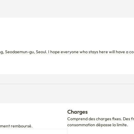
g, Seodaemun-gu, Seoul. I hope everyone who stays here will have a c
Charges
Comprend des charges fixes. Des fra
consommation dépasse la limite.
alement remboursé.
t
ate d'arrivée.
