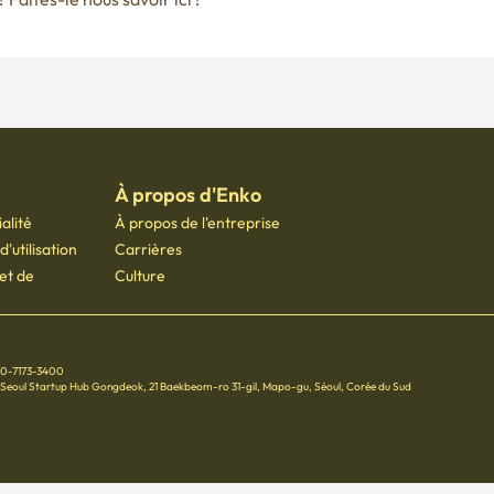
À propos d'Enko
alité
À propos de l'entreprise
'utilisation
Carrières
 et de
Culture
70-7173-3400
 Seoul Startup Hub Gongdeok, 21 Baekbeom-ro 31-gil, Mapo-gu, Séoul, Corée du Sud