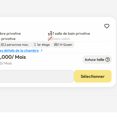
n choix idéal pour ceux qui commencent leur voyage à Séoul.
bre privative
1 salle de bain privative
 privative
Sans salon
2 personnes max.
1er étage
1 lit Queen
les détails de la chambre
5,000
/ 
Mois
Astuce taille
00
/ 
Mois
Sélectionner