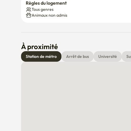
Règles du logement
Tous genres
Animaux non admis
À proximité
Station de métro
Arrêt de bus
Université
Su