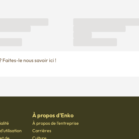
Faites-le nous savoir ici !
À propos d'Enko
alité
À propos de l'entreprise
'utilisation
Carrières
 et de
Culture
70-7173-3400
 Seoul Startup Hub Gongdeok, 21 Baekbeom-ro 31-gil, Mapo-gu, Séoul, Corée du Sud