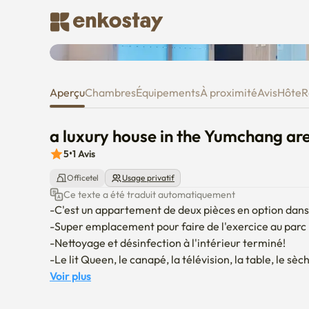
a luxury house in the Yumchang
Aperçu
Chambres
Équipements
À proximité
Avis
Hôte
R
a luxury house in the Yumchang ar
5
•
1
Avis
Officetel
Usage privatif
Ce texte a été traduit automatiquement
-C'est un appartement de deux pièces en option dans 
-Super emplacement pour faire de l'exercice au parc 
-Nettoyage et désinfection à l'intérieur terminé!

-Le lit Queen, le canapé, la télévision, la table, le sèc
-Literie et couverts (pot, ciseaux, couteau, poêle à frir
Voir plus
vous en avez besoin ^^