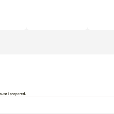
avis ?
house I prepared.
Charges