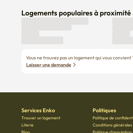
Vous ne trouvez pas un logement qui vous convient ? 
Laisser une demande
Services Enko
Politiques
Trouver un logement
Politique de confidenti
Literie
Conditions générales d
Blog
Politique d'annulation
Centre d'aide
remboursement
À propos de nous
© Copyright 2021 par Enkorwithus. Tous droits réservés
Numéro d'enregistrement d'entreprise : 562 - 86 - 01724
·
PDG Oh Jung Hoon
·
TÉL : 0
Numéro de déclaration de vente par correspondance : 2023 - Seoul jongno - 1113
,
601,