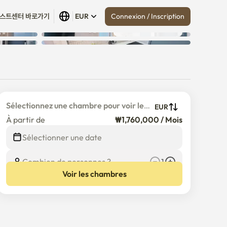
Connexion / Inscription
스트센터 바로가기
EUR
Tout afficher
 (
16
)
Sélectionnez une chambre pour voir le 
EUR
prix détaillé
À partir de
₩1,760,000 / Mois
€
1,760,000
/
Mois
Sélectionner une date
Combien de personnes ?
1
Voir les chambres