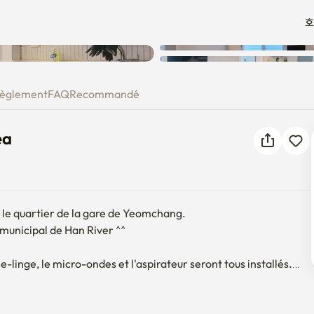
호
 area
èglement
FAQ
Recommandé
ea
le quartier de la gare de Yeomchang.

municipal de Han River ^^

he-linge, le micro-ondes et l'aspirateur seront tous installés.

e, baguettes, cuillère, fourchette, etc.) Nous vous le prêterons si 