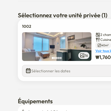
Sélectionnez votre unité privée (1)
1002
2 cham
Cuisine
40m²
Voir tous 
₩
1,76
16
€
1,760,0
Sélectionner les dates
Équipements