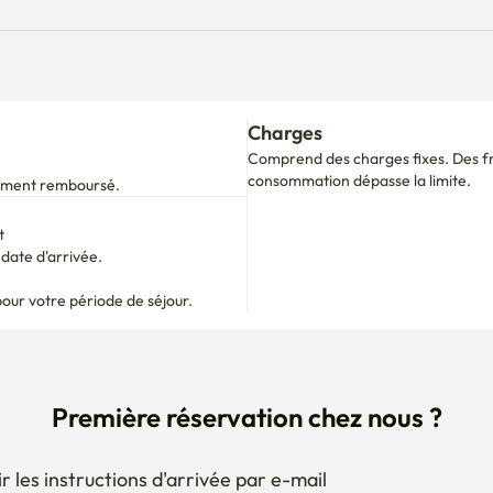
Comprend des charges fixes. Des fra
consommation dépasse la limite.
alement remboursé.
t
ate d'arrivée.

pour votre période de séjour.
Première réservation chez nous ?
r les instructions d'arrivée par e-mail
ez votre séjour à tout moment
 si besoin
 obtenir les documents pour le RC ?