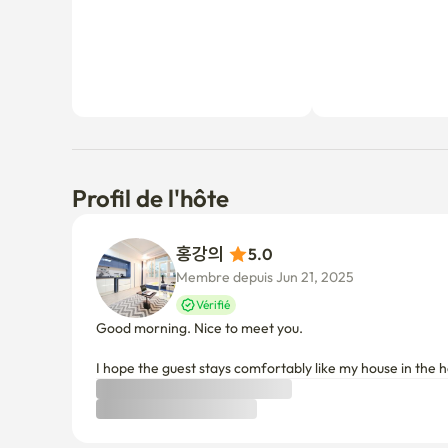
Pourquoi ne pas être le premier locataire à laisser un 
Profil de l'hôte
홍강의 
5.0
Membre depuis Jun 21, 2025
Vérifié
Good morning. Nice to meet you.

I hope the guest stays comfortably like my house in the 
À savoir
Politique d'annulation