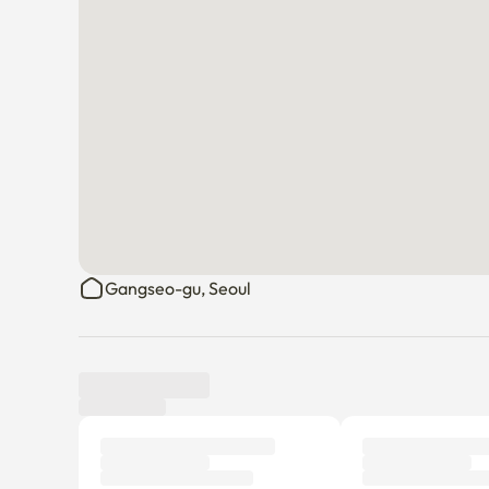
Gangseo-gu, Seoul
Avis des locataires
Nouveau
Aucun avis n'a encore été publié.