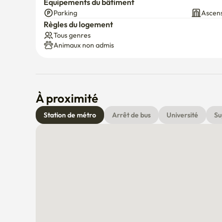
Équipements du bâtiment
Parking
Ascen
Règles du logement
Tous genres
Animaux non admis
À proximité
Station de métro
Arrêt de bus
Université
Su