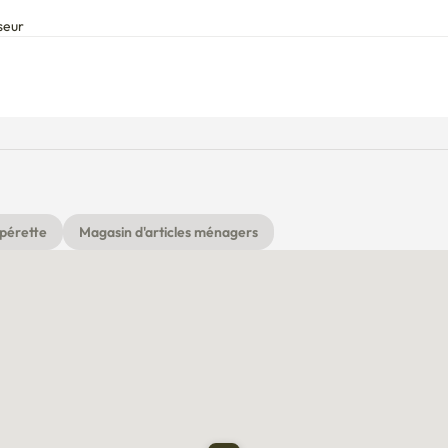
seur
pérette
Magasin d'articles ménagers