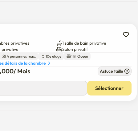
bres privatives
1 salle de bain privative
 privative
Salon privatif
4 personnes max.
10e étage
1 lit Queen
les détails de la chambre
0,000
/ 
Mois
Astuce taille
00
/ 
Mois
Sélectionner