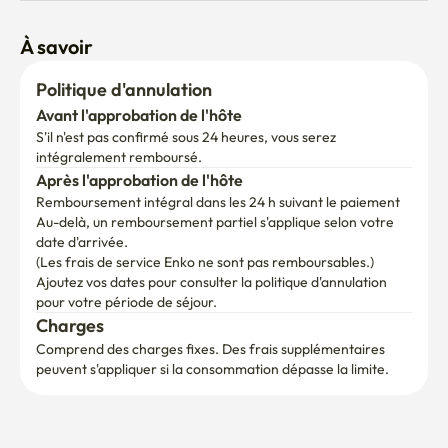
Namsan, Cheonggeongcheon Stream,  

Palais Gyeonggung (12 min),Palais de Kyeonghung (8 min) 
À savoir
et marché de Kyeonghung, Ikseon-dong

Quartier général du grand magasin de Kyeong (7 
Politique d'annulation
minutes) / Quartier général du grand magasin de Lotte 
Avant l'approbation de l'hôte
(10 minutes) / Lotte Mart et Lotte Outlet Gare de Séoul (10 
S'il n'est pas confirmé sous 24 heures, vous serez 
minutes)

intégralement remboursé.
Hyeong Samsung Hospital, Baek Hospital, Sejong Center 
Après l'approbation de l'hôte
for the Performing Arts et Séoul Museum of Art

Remboursement intégral dans les 24 h suivant le paiement
Au-delà, un remboursement partiel s'applique selon votre 
Hoam Art Hall, Musée national d'art moderne et 
date d'arrivée.

contemporain

(Les frais de service Enko ne sont pas remboursables.)
Ajoutez vos dates pour consulter la politique d'annulation 
**(L'adresse exacte sera fournie après la confirmation de 
pour votre période de séjour.
la réservation.)**

Charges
Comprend des charges fixes. Des frais supplémentaires 
peuvent s'appliquer si la consommation dépasse la limite.
📢 **La communication en anglais est disponible par 
texte.**

**Mode d'emploi de la pièce**
