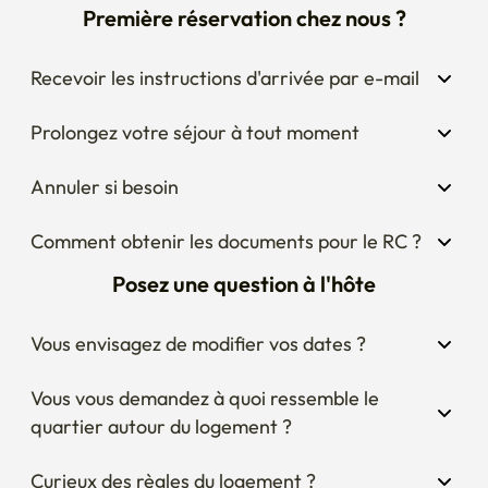
Première réservation chez nous ?
✅ L'emménagement se fera en personne.

✅ Une fois le contrat confirmé, nous vous enverrons un 
Recevoir les instructions d'arrivée par e-mail
message sur l'emménagement et l'utilisation du contrat.

✅ L'heure d'enregistrement est 15 heures et l'heure 
Prolongez votre séjour à tout moment
d'enregistrement est 11 heures.

✅ 4 employés standard (addition demandes de 
Annuler si besoin
renseignements)

✅ Veuillez communiquer avec nous car vous pouvez 
Comment obtenir les documents pour le RC ?
ajouter des dates et ajuster les unités quotidiennes

Posez une question à l'hôte
🚫 Les fumeurs à l'intérieur et les animaux domestiques 
ne sont pas autorisés à entrer ensemble, et un montant 
supplémentaire (frais de nettoyage spéciaux de 200 000 
Vous envisagez de modifier vos dates ?
wons) sera facturé pour les infractions.

✅ parking : disponible 

Vous vous demandez à quoi ressemble le 
✅ Veuillez éviter les bruits forts, les fêtes ou les activités 
quartier autour du logement ?
qui perturbent les voisins. Les infractions peuvent 
entraîner la résiliation du contrat.

Curieux des règles du logement ?