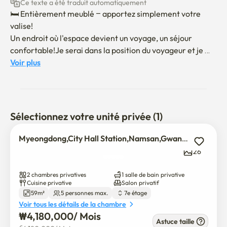
Ce texte a été traduit automatiquement
🛏️ Entièrement meublé – apportez simplement votre 
valise!

Un endroit où l'espace devient un voyage, un séjour 
confortable!Je serai dans la position du voyageur et je 
t'aiderai 😊

Voir plus
🏖 Viens avec ton corps !

Nous avons tout pour nos besoins quotidiens.

Sélectionnez votre unité privée (1)
🏠 Nouvelle région métropolitaine.Option complète pour 
la plus grande surface de plancher 2 pièces du bâtiment 
Myeongdong,City Hall Station,Namsan,Gwanghwamun,Namdaemun
(👍) 

26
🎡 Facile d'utilisation de Myeong-dong / 
Gyeongwangwam / Gyeonggung Palace / Gyeonggung 
2 chambres privatives
1 salle de bain privative
Palace 

Cuisine privative
Salon privatif
59m²
5 personnes max.
7e étage
Quartier commercial de la région de Jong-ro

Voir tous les détails de la chambre
🪟Une vue dégagée avec une double lance! Ouverture, 
₩
4,180,000
/ 
Mois
bien !

Astuce taille