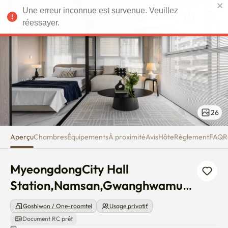
MyeongdongCity Hall Station
Une erreur inconnue est survenue. Veuillez
EUR
réessayer.
26
Aperçu
Chambres
Équipements
À proximité
Avis
Hôte
Règlement
FAQ
R
MyeongdongCity Hall 
Station,Namsan,Gwanghwamun,
Seoul Station
Goshiwon / One-roomtel
Usage privatif
Document RC prêt