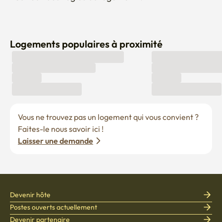
✅ Aucune inscription d'entreprise ou d'établissement 
d'habitation n'est autorisée avec l'adresse.

🔔 La violation de ce qui précède peut entraîner la 
Logements populaires à proximité
cessation du séjour sans remboursement, et des 
demandes d'indemnisation peuvent être présentées pour 
tout dommage.
Vous ne trouvez pas un logement qui vous convient ? 
Faites-le nous savoir ici !
Laisser une demande
Devenir hôte
Postes ouverts actuellement
Devenir partenaire