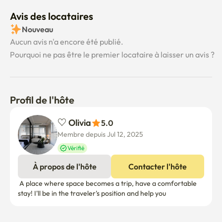
👍 Chambre 1: Lit Queen Chambre 2: Lit Queen

Salon : canapé-lit

Avis des locataires
4 personnes standard. Maximum 6 personnes (veuillez 
Nouveau
discuter avec plus de 4 personnes)

Aucun avis n'a encore été publié.
🧹 Gestion des chambres propres par l'intermédiaire 
Pourquoi ne pas être le premier locataire à laisser un avis ?
d'une entreprise de nettoyage 🧼

⚡️ Literie, couverture Goose pour une bonne nuit de 
sommeil.

Un fan de Shark tranquille et cool.

Profil de l'hôte
🚊 **Information sur les transports :**

♡ Olivia
5.0
Gare de Myeongdong (ligne 4) 15 minutes à pied

Membre depuis Jul 12, 2025
Gare de l'Hôtel de Ville (ligne 2) La sortie 8 est à 5 
Vérifié
minutes à pied.

À propos de l'hôte
Contacter l'hôte
Gare de l'Hôtel de Ville (ligne 1) La sortie 7 prend 5 
minutes à pied

 A place where space becomes a trip, have a comfortable 
Gare de Hoehyeon (ligne 4) Sortie 6 prend 7 minutes à 
stay! I'll be in the traveler's position and help you
pied

Autobus limousin de l'aéroport 5 minutes (6701 6001)
