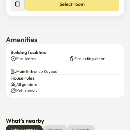
Select room
✔ 퀸사이즈 침대 3개, 독립된 3개의 객실

✔ 최대 6인까지 편안한 숙박 가능

✔ 가족여행 · 친구여행 · 장기숙박 추천

✔ 무료 Wi-Fi 및 넷플릭스 이용 가능

✔ 지하철역, 카페, 편의점, 전통시장 도보권

Amenities
숙소는 서울대학교병원과 대학로에서 약 10분 거리에 있으며, 명동
Building facilities
은 약 15분, 광화문과 경복궁은 약 15~20분이면 이동할 수 있습니
Fire Alarm
Fire extinguisher
다. 또한 북촌한옥마을, 삼청동, 동대문디자인플라자(DDP), 성수
Main Entrance Keypad
동, 익선동, 종로, 을지로 등 서울의 대표 관광지와 핫플레이스를 편
House rules
리하게 방문할 수 있습니다. 서울의 맛집 탐방과 감성 카페 투어를 
All genders
즐기기에도 좋은 위치입니다.

Pet friendly
Stay Between HUE 특별 체험 프로그램 (사전 신청자 한정) 

숙박뿐만 아니라 한국의 문화와 일상을 직접 경험할 수 있는 다양한 
What's nearby
체험 프로그램을 운영합니다.
