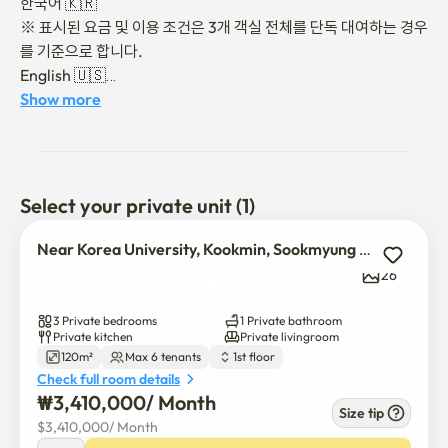
한국어 🇰🇷

※ 표시된 요금 및 이용 조건은 3개 객실 전체를 단독 대여하는 경우
를 기준으로 합니다.

English 🇺🇸

※ Rates and occupancy conditions are based on the 
Show more
exclusive rental of all 3 bedrooms.

中文(简体) 🇨🇳

※ 所示房价及入住条件均以3间卧室整体独立出租为准。

日本語 🇯🇵

Select your private unit (1)
※ 表示料金および利用条件は、3部屋全体を貸切でご利
用いただく場合を基準としています。

Near Korea University, Kookmin, Sookmyung & Sungkyunkwan Hue
슈퍼호스트5년째 선정된 스테이비트윈 슈퍼호스트입니다

26
성신여대입구역과 한성대입구역(4호선) 인근, 돈암동의 조용한 주
택가에 위치한 스테이비트윈 휴(休) 입니다.  

3 Private bedrooms
1 Private bathroom
Private kitchen
Private livingroom
120m²
Max 6 tenants
1st floor
전통 한옥의 따뜻한 감성과 현대적인 편안함을 담은 공간으로, 여행
Check full room details
과 일상 사이에서 편안한 쉼을 누리실 수 있습니다. 깨끗한 침구와 
₩
3,410,000
/ 
Month
기본 주방시설, 무료 Wi-Fi, 넷플릭스를 시청할 수 있는 TV를 갖추
Size tip
$
3,410,000
/ 
Month
고 있어 단기 여행은 물론 장기 체류에도 적합합니다.
