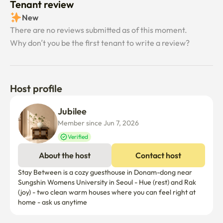
Tenant review
N서울타워 낙산공원 성곽길 청계천 야간 산책 한강공원 야경 감상 

New
There are no reviews submitted as of this moment.
🛍 서울 쇼핑 & 핫플레이스 투어

Why don’t you be the first tenant to write a review?
명동 성수동 홍대 익선동 동대문 더현대 서울 스타필드 코엑스 

원하시는 경우 서울 여행 일정과 교통편, 맛집, 카페 코스를 무료로 
Host profile
추천해 드립니다.

Jubilee 
【숙소 이용 안내】

Member since Jun 7, 2026
Verified
• 반려동물 동반은 불가합니다.

About the host
Contact host
• 예약 인원 외 방문객 및 숙박은 금지됩니다.

• 실내 전 구역 금연입니다.

Stay Between is a cozy guesthouse in Donam-dong near 
• 오후 10시 이후에는 이웃을 위해 정숙해 주세요.

Sungshin Womens University in Seoul - Hue (rest) and Rak 
• 분리수거는 한국 규정에 따라 지정된 요일에 배출해 주세요.

(joy) - two clean warm houses where you can feel right at 
home - ask us anytime
• 퇴실 시 간단한 정리정돈을 부탁드립니다.
