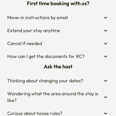
First time booking with us?
관광과 쇼핑을 즐긴 후, 전문 테라피스트의 관리와 함께 여유로운 
휴식 시간을 경험해 보세요.

Move-in instructions by email
※ 할인 혜택은 Stay Between HUE 투숙객에 한해 제공됩니다. 
※ 예약 및 이용 방법은 체크인 후 안내해 드립니다.

Extend your stay anytime
Welcome to Stay Between HUE (休), located in the quiet 
Cancel if needed
residential neighborhood of Donam-dong, near Sungshin 
Women's University Station and Hansung University 
How can I get the documents for RC?
Station (Line 4).

Ask the host
Blending the warmth of traditional Korean-style living 
with modern comfort, our home offers a peaceful retreat 
Thinking about changing your dates?
between travel and everyday life. The house is fully 
equipped with comfortable bedding, basic kitchen 
Wondering what the area around the stay is 
facilities, free Wi-Fi, and a TV with Netflix access, making 
like?
it ideal for both short and long stays.

Curious about house rules?