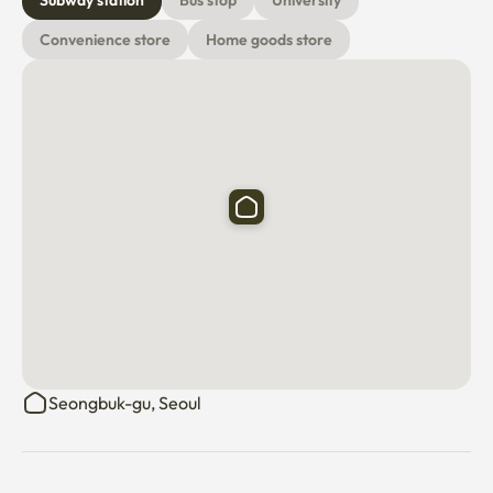
Subway station
Bus stop
University
🍳 한국 음식 만들기 체험

Convenience store
Home goods store
김밥 만들기 떡볶이 만들기 김치전 만들기 주먹밥 만들기 만두 빚기 
체험 

직접 만들고 함께 시식하며 한국의 식문화를 경험할 수 있습니다.

☕ 한국 카페 투어

성수동 감성카페 삼청동 한옥카페 익선동 레트로카페 대학로 로컬
카페 추천 

🏮 서울 전통문화 투어

경복궁 한복 체험 북촌한옥마을 산책 인사동 전통거리 탐방 광장시
Seongbuk-gu, Seoul
장 먹거리 체험 

🌃 서울 야경 투어
