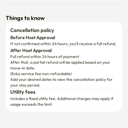
조용한 주택가의 편안함과 서울 중심부의 뛰어난 접근성을 동시에 
누릴 수 있는 공간,

Things to know
Stay Between HUE(休) 에서 서울의 문화, 음식, 여행을 모두 경
Cancellation policy
험해 보세요.

Before Host Approval
If not confirmed within 24 hours, you’ll receive a full refund.
🎁 Stay Between HUE 게스트 특별 혜택 

After Host Approval
Full refund within 24 hours of payment
Stay Between HUE(休) 게스트분들께는 숙소 인근의 프라이빗 
After that, a partial refund will be applied based on your 
스파인 어센틱 스파에서 특별 할인 혜택이 제공됩니다.

move-in date.

(Enko service fee non-refundable)
📍 서울 성북구 동소문로17길 27, 1층

Add your desired dates to view the cancellation policy for 
your stay period.
Utility fees
💆 커플 스파 & 아로마 마사지 가능

Includes a fixed utility fee. Additional charges may apply if 
🎁 Stay Between HUE 게스트 전용 40% 할인 혜택

usage exceeds the limit.
서울 여행으로 지친 몸과 마음을 편안하게 쉬어갈 수 있는 프리미엄 
힐링 공간입니다.
