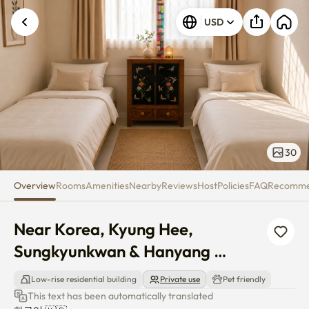
Near Korea, Kyung Hee, Sungk
USD
30
Overview
Rooms
Amenities
Nearby
Reviews
Host
Policies
FAQ
Recomm
Near Korea, Kyung Hee, 
Sungkyunkwan & Hanyang 
University
Low-rise residential building
Private use
Pet friendly
This text has been automatically translated